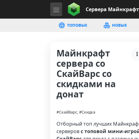
Сервера
Майнкрафт
ТОПОВЫЕ
НОВЫЕ
Майнкрафт
сервера со
СкайВарс со
скидками на
донат
#СкайВарс, #Скидка
Отборный топ лучших Майнкраф
серверов
с топовой мини-игро
СкайВарс
для входа с различных