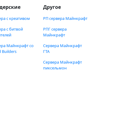
дерские
Другое
ера с креативом
РП сервера Майнкрафт
ера с битвой
РПГ сервера
ителей
Майнкрафт
ера Майнкрафт со
Сервера Майнкрафт
 Builders
ГТА
Сервера Майнкрафт
пиксельмон