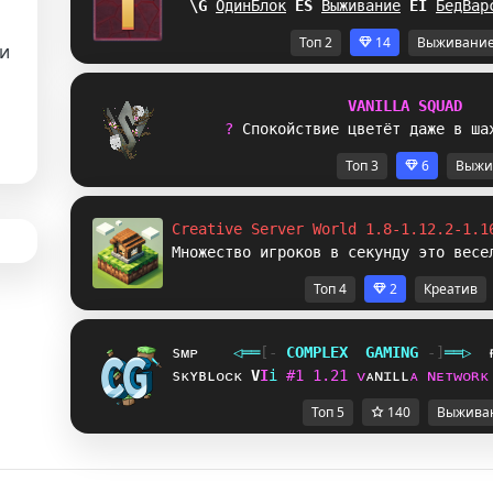
_\
ОдинБлок
G
@
Выживание
J
L
БедВар
Топ 2
14
Выживани
и
V
A
N
I
L
L
A
S
Q
U
A
D
? 
С
п
о
к
о
й
с
т
в
и
е
ц
в
е
т
ё
т
д
а
ж
е
в
ш
а
Топ 3
6
Выжи
Creative Server World 1.8-1.12.2-1.1
Множество игроков в секунду это весе
Топ 4
2
Креатив
sᴍᴘ
◁
═
═
[‐
C
O
M
P
L
E
X
G
A
M
I
N
G
‐]
═
═
▷
sᴋʏʙʟᴏᴄᴋ
Q
N
i
#
1
1
.
2
1
ᴠ
ᴀ
ɴ
ɪ
ʟ
ʟ
ᴀ
ɴ
ᴇ
ᴛ
ᴡ
ᴏ
ʀ
ᴋ
Топ 5
140
Выжива