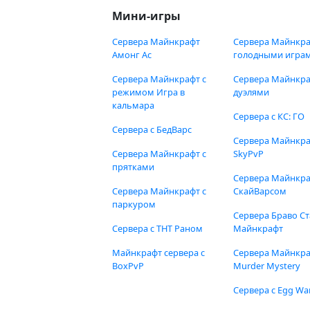
Мини-игры
Сервера Майнкрафт
Сервера Майнкра
Амонг Ас
голодными игра
Сервера Майнкрафт с
Сервера Майнкра
режимом Игра в
дуэлями
кальмара
Сервера с КС: ГО
Сервера с БедВарс
Сервера Майнкр
Сервера Майнкрафт с
SkyPvP
прятками
Сервера Майнкра
Сервера Майнкрафт с
СкайВарсом
паркуром
Сервера Браво Ст
Сервера с ТНТ Раном
Майнкрафт
Майнкрафт сервера с
Сервера Майнкр
BoxPvP
Murder Mystery
Сервера с Egg Wa