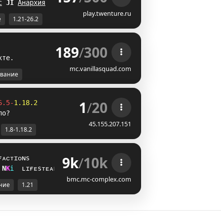
с
D
[
Анархия
]P
play.twenture.ru
е
1.21-26.2
189
/
300
х
т
е
.
mc.vanillasquad.com
вание
1
/
20
6.5-
1.18.2
ло?
45.155.207.151
1.8-1.18.2
9k
/
10k
ғᴀᴄᴛɪᴏɴs
Q
J
i
ʟɪғᴇsᴛᴇᴀʟ
bmc.mc-complex.com
ние
1.21