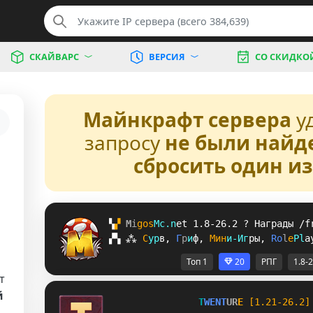
СКАЙВАРС
ВЕРСИЯ
СО СКИДКО
Майнкрафт сервера
у
запросу
не были найд
сбросить один и
▚
▞ 
M
i
g
o
s
M
c
.
n
e
t 
1.8-26.2 
? 
Награды /f
▞
▚
⁂
С
у
р
в
, 
Г
р
и
ф
, 
М
и
н
и
-
И
г
р
ы
, 
R
o
l
e
P
l
a
Топ 1
20
РПГ
1.8-
т
й
T
W
E
N
T
U
R
E
[1.21-26.2]