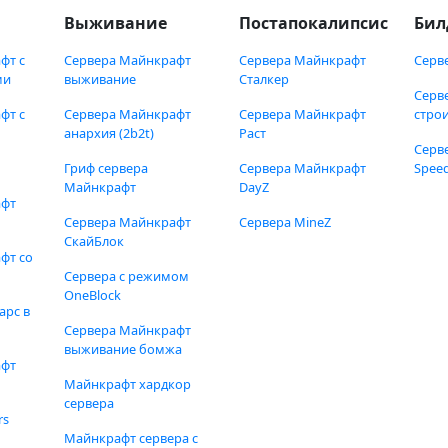
Выживание
Постапокалипсис
Бил
фт с
Сервера Майнкрафт
Сервера Майнкрафт
Серв
ми
выживание
Сталкер
Серв
фт с
Сервера Майнкрафт
Сервера Майнкрафт
стро
анархия (2b2t)
Раст
Серв
Гриф сервера
Сервера Майнкрафт
Speed
Майнкрафт
DayZ
афт
Сервера Майнкрафт
Сервера MineZ
СкайБлок
фт со
Сервера с режимом
OneBlock
арс в
Сервера Майнкрафт
выживание бомжа
афт
Майнкрафт хардкор
сервера
rs
Майнкрафт сервера с