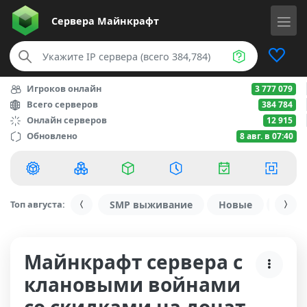
Сервера
Майнкрафт
Игроков онлайн
3 777 079
Всего серверов
384 784
Онлайн серверов
12 915
Обновлено
8 авг. в 07:40
Топ августа:
SMP выживание
Новые
С ду
Майнкрафт сервера с
клановыми войнами