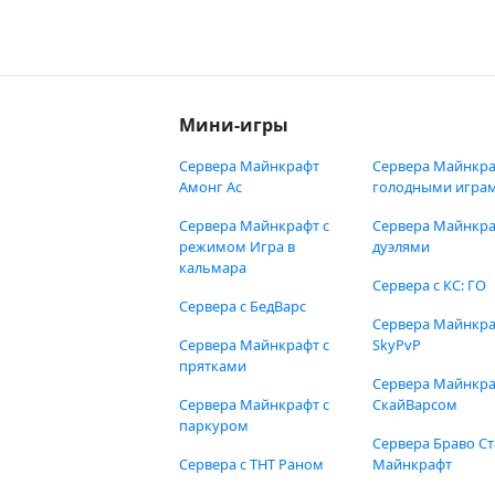
Мини-игры
Сервера Майнкрафт
Сервера Майнкра
Амонг Ас
голодными игра
Сервера Майнкрафт с
Сервера Майнкра
режимом Игра в
дуэлями
кальмара
Сервера с КС: ГО
Сервера с БедВарс
Сервера Майнкр
Сервера Майнкрафт с
SkyPvP
прятками
Сервера Майнкра
Сервера Майнкрафт с
СкайВарсом
паркуром
Сервера Браво Ст
Сервера с ТНТ Раном
Майнкрафт