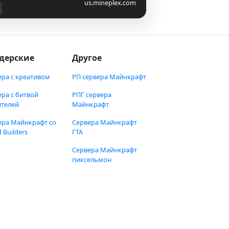
us.mineplex.com
дерские
Другое
ера с креативом
РП сервера Майнкрафт
ера с битвой
РПГ сервера
ителей
Майнкрафт
ера Майнкрафт со
Сервера Майнкрафт
 Builders
ГТА
Сервера Майнкрафт
пиксельмон