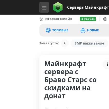
Сервера
Майнкрафт
Игроков онлайн
4 603 933
ТОПОВЫЕ
НОВЫЕ
Топ августа:
SMP выживание
Майнкрафт
сервера с
Браво Старс со
скидками на
донат