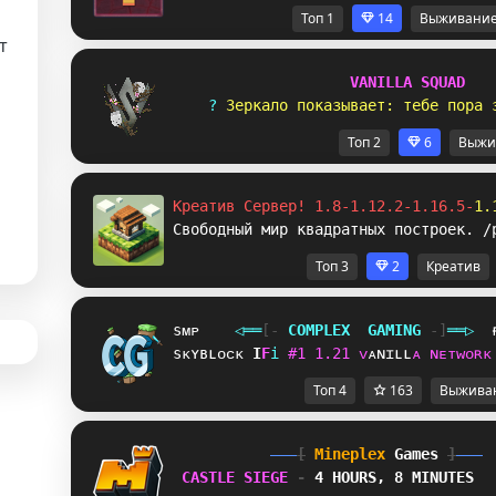
Топ 1
14
Выживани
т
V
A
N
I
L
L
A
S
Q
U
A
D
? 
З
е
р
к
а
л
о
п
о
к
а
з
ы
в
а
е
т
:
т
е
б
е
п
о
р
а
Топ 2
6
Выжи
Креатив Сервер! 1.8-1.12.2-1.16.5-
1.
Свободный мир квадратных построек. /
Топ 3
2
Креатив
sᴍᴘ
◁
═
═
[‐
C
O
M
P
L
E
X
G
A
M
I
N
G
‐]
═
═
▷
sᴋʏʙʟᴏᴄᴋ
Q
O
i
#
1
1
.
2
1
ᴠ
ᴀ
ɴ
ɪ
ʟ
ʟ
ᴀ
ɴ
ᴇ
ᴛ
ᴡ
ᴏ
ʀ
ᴋ
Топ 4
163
Выжива
[
Mineplex
Games
]
CASTLE SIEGE 
- 
4 HOURS, 8 MINUTES