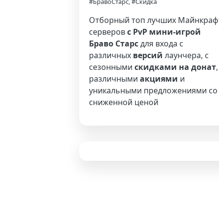
#БравоСтарс, #Скидка
Отборный топ лучших Майнкраф
серверов
с PvP мини-игрой
Браво Старс
для входа с
различных
версий
лаунчера, с
сезонными
скидками на донат
,
различными
акциями
и
уникальными предложениями со
сниженной ценой