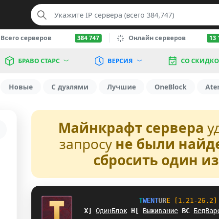
Всего серверов
Онлайн серверов
384 747
13 
БРАВО СТАРС
ВЕРСИЯ
СО СКИДК
Новые
С дуэлями
Лучшие
OneBlock
Ate
Майнкрафт сервера
у
запросу
не были найд
сбросить один и
T
W
E
N
T
U
R
E
[1.21-26.2]
_I
ОдинБлок
C
O
Выживание
]
@
БедВар