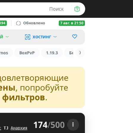
Поиск
Обновлено
194
7 авг. в 21:50
ОЙ
ХОСТИНГ
rnos
BoxPvP
1.19.3
БедВарс
1.16
1.8.2
довлетворяющие
ены
, попробуйте
з фильтров
.
174
/
500
 
с
X
@
Анархия
Q^