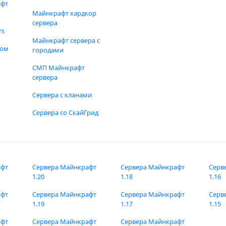
афт
Майнкрафт хардкор
сервера
rs
Майнкрафт сервера с
фом
городами
СМП Майнкрафт
сервера
Сервера с кланами
Сервера со СкайГрид
афт
Сервера Майнкрафт
Сервера Майнкрафт
Серв
1.20
1.18
1.16
афт
Сервера Майнкрафт
Сервера Майнкрафт
Серв
1.19
1.17
1.15
афт
Сервера Майнкрафт
Сервера Майнкрафт