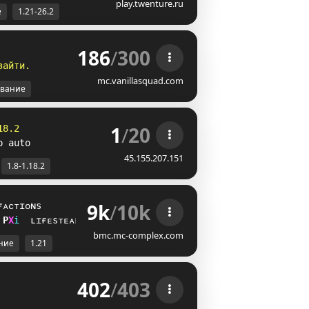
play.twenture.ru
е
1.21-26.2
186
/
300
з
а
й
т
и
.
mc.vanillasquad.com
вание
1
/
20
18.2
p auto
45.155.207.151
1.8-1.18.2
9k
/
10k
ғᴀᴄᴛɪᴏɴs
E
P
i
ʟɪғᴇsᴛᴇᴀʟ
bmc.mc-complex.com
ние
1.21
402
/
403