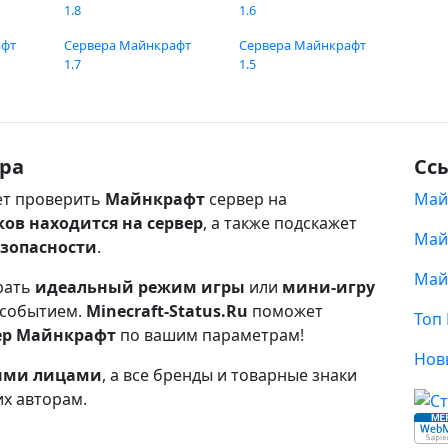
1.8
1.6
афт
Сервера Майнкрафт
Сервера Майнкрафт
1.7
1.5
ра
Сс
т проверить
Майнкрафт
сервер на
Май
ков находится на сервер
, а также подскажет
Май
езопасности
.
Май
рать
идеальный режим игры
или
мини-игру
 событием.
Minecraft-Status.Ru
поможет
Топ
ер Майнкрафт
по вашим параметрам!
Нов
ными лицами
, а все бренды и товарные знаки
их авторам.