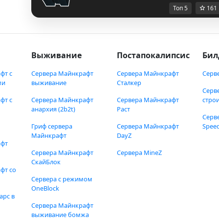
Топ 5
161
Выживание
Постапокалипсис
Бил
фт с
Сервера Майнкрафт
Сервера Майнкрафт
Серв
ми
выживание
Сталкер
Серв
фт с
Сервера Майнкрафт
Сервера Майнкрафт
стро
анархия (2b2t)
Раст
Серв
Гриф сервера
Сервера Майнкрафт
Speed
Майнкрафт
DayZ
афт
Сервера Майнкрафт
Сервера MineZ
СкайБлок
фт со
Сервера с режимом
OneBlock
арс в
Сервера Майнкрафт
выживание бомжа