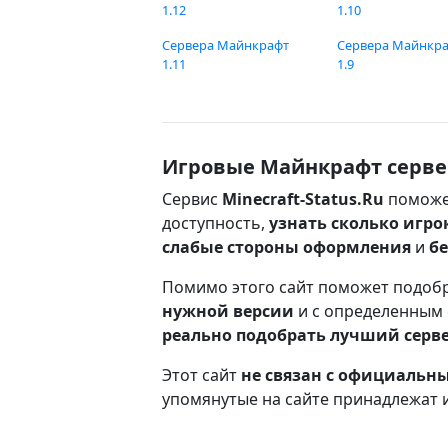
1.12
1.10
Сервера Майнкрафт
Сервера Майнкр
1.11
1.9
Игровые Майнкрафт серве
Сервис
Minecraft-Status.Ru
поможе
доступность,
узнать сколько игро
слабые стороны оформления
и
б
Помимо этого сайт поможет подоб
нужной версии
и с определенным
реально подобрать лучший серв
Этот сайт
не связан с официаль
упомянутые на сайте принадлежат 