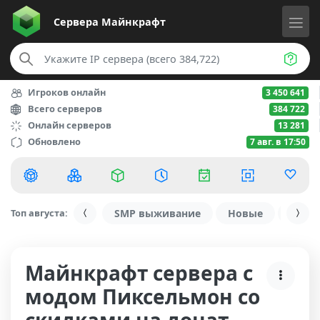
Сервера
Майнкрафт
Игроков онлайн
3 450 641
Всего серверов
384 722
Онлайн серверов
13 281
Обновлено
7 авг. в 17:50
Топ августа:
SMP выживание
Новые
С ду
Майнкрафт сервера с
модом Пиксельмон со