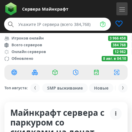
Сервера
Майнкрафт
Игроков онлайн
3 966 458
Всего серверов
384 768
Онлайн серверов
12 982
Обновлено
8 авг. в 04:10
Топ августа:
SMP выживание
Новые
С ду
Майнкрафт сервера с
паркуром со