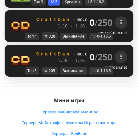
Топ 3
2
Креатив
1.8-1.18.2
0
/
250
ＣｒａｆｔＤａｎ 
» 
mc.craftdan.net
//  
Выж
1.10 - 1.16.5         
//     
RPG
mc.craftdan.net
Топ 4
328
Выживание
1.10-1.16.5
0
/
250
ＣｒａｆｔＤａｎ 
» 
mc.craftdan.net
//  
Выж
1.10 - 1.16.5         
//     
RPG
craftdan.net
Топ 5
205
Выживание
1.10-1.16.5
Мини-игры
Сервера Майнкрафт Амонг Ас
Сервера Майнкрафт с режимом Игра в кальмара
Сервера с БедВарс