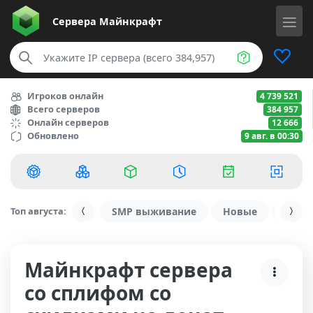
Сервера
Майнкрафт
Игроков онлайн
4 739 521
Всего серверов
384 957
Онлайн серверов
12 666
Обновлено
9 авг. в 00:30
Топ августа:
SMP выживание
Новые
С ду
Майнкрафт сервера
со сплифом со