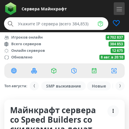
Сервера
Майнкрафт
Игроков онлайн
4 702 837
Всего серверов
384 853
Онлайн серверов
12 675
Обновлено
8 авг. в 20:10
Топ августа:
SMP выживание
Новые
С ду
Майнкрафт сервера
со Speed Builders со