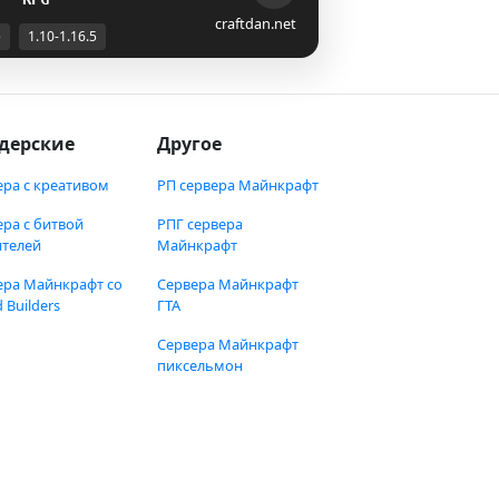
craftdan.net
е
1.10-1.16.5
дерские
Другое
ера с креативом
РП сервера Майнкрафт
ера с битвой
РПГ сервера
ителей
Майнкрафт
ера Майнкрафт со
Сервера Майнкрафт
 Builders
ГТА
Сервера Майнкрафт
пиксельмон