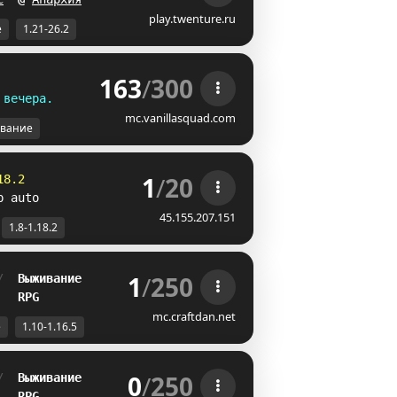
play.twenture.ru
е
1.21-26.2
163
/
300
в
е
ч
е
р
а
.
mc.vanillasquad.com
вание
1
/
20
18.2
p auto
45.155.207.151
1.8-1.18.2
1
/
250
/  
Выживание
   
RPG
mc.craftdan.net
е
1.10-1.16.5
0
/
250
/  
Выживание
   
RPG