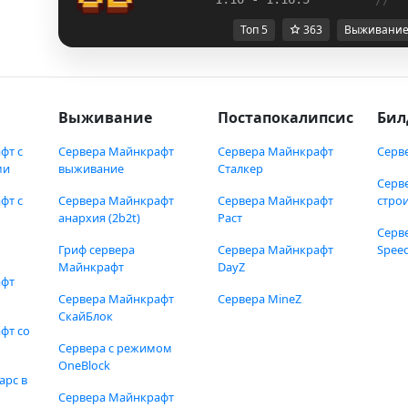
Топ 5
363
Выживани
Выживание
Постапокалипсис
Бил
фт с
Сервера Майнкрафт
Сервера Майнкрафт
Серв
ми
выживание
Сталкер
Серв
фт с
Сервера Майнкрафт
Сервера Майнкрафт
стро
анархия (2b2t)
Раст
Серв
Гриф сервера
Сервера Майнкрафт
Speed
Майнкрафт
DayZ
афт
Сервера Майнкрафт
Сервера MineZ
СкайБлок
фт со
Сервера с режимом
OneBlock
арс в
Сервера Майнкрафт