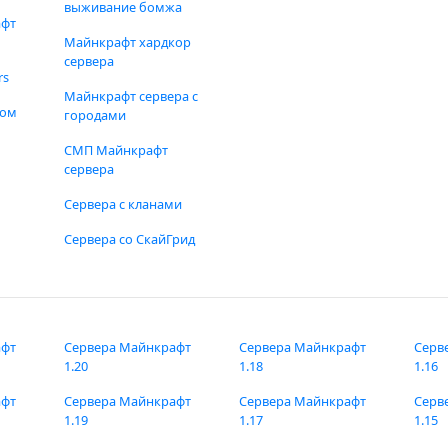
выживание бомжа
афт
Майнкрафт хардкор
сервера
rs
Майнкрафт сервера с
фом
городами
СМП Майнкрафт
сервера
Сервера с кланами
Сервера со СкайГрид
афт
Сервера Майнкрафт
Сервера Майнкрафт
Серв
1.20
1.18
1.16
афт
Сервера Майнкрафт
Сервера Майнкрафт
Серв
1.19
1.17
1.15