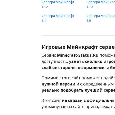
Сервера Майнкрафт
Сервера Майнкр
1.12
1.10
Сервера Майнкрафт
Сервера Майнкр
1.11
1.9
Игровые Майнкрафт серве
Сервис
Minecraft-Status.Ru
поможе
доступность,
узнать сколько игро
слабые стороны оформления
и
б
Помимо этого сайт поможет подоб
нужной версии
и с определенным
реально подобрать лучший серв
Этот сайт
не связан с официаль
упомянутые на сайте принадлежат 