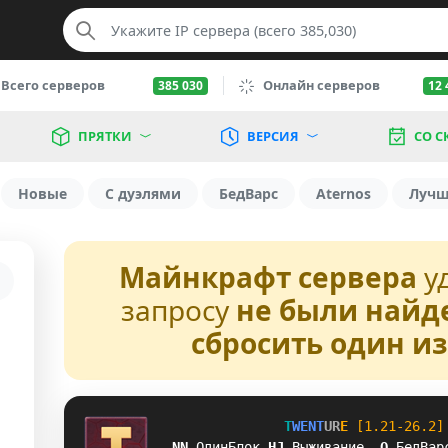
Всего серверов
Онлайн серверов
385 030
12 
ПРЯТКИ
ВЕРСИЯ
СО С
Новые
С дуэлями
БедВарс
Aternos
Луч
Майнкрафт сервера
у
запросу
не были найд
сбросить один и
T
W
E
N
T
U
R
E
[1.21-26.2]
LJ
ОдинБлок
L
O
Выживание
M
X
БедВар