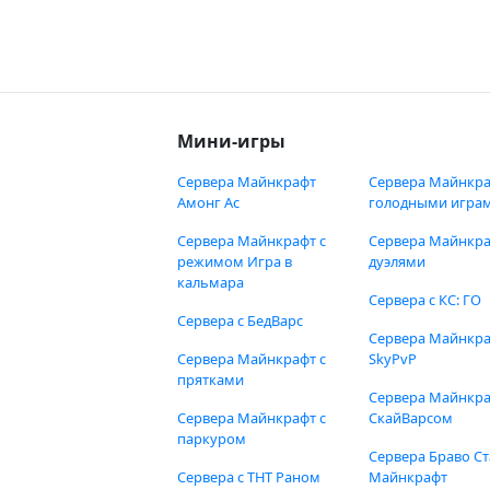
Мини-игры
Сервера Майнкрафт
Сервера Майнкра
Амонг Ас
голодными игра
Сервера Майнкрафт с
Сервера Майнкра
режимом Игра в
дуэлями
кальмара
Сервера с КС: ГО
Сервера с БедВарс
Сервера Майнкр
Сервера Майнкрафт с
SkyPvP
прятками
Сервера Майнкра
Сервера Майнкрафт с
СкайВарсом
паркуром
Сервера Браво Ст
Сервера с ТНТ Раном
Майнкрафт