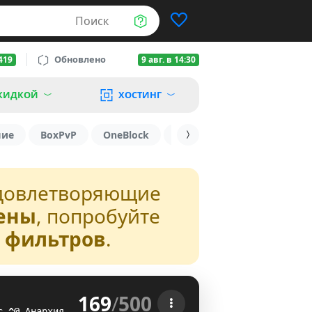
Поиск
Обновлено
419
9 авг. в 14:30
КИДКОЙ
ХОСТИНГ
шие
BoxPvP
OneBlock
1.19.3
1.16
1.8.2
довлетворяющие
ены
, попробуйте
з фильтров
.
169
/
500
 
с
\
^
Анархия
@R