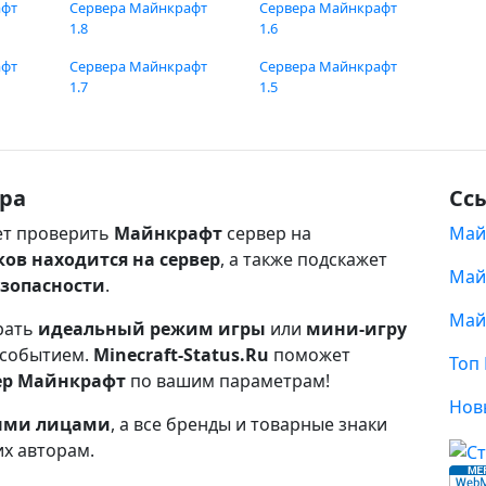
афт
Сервера Майнкрафт
Сервера Майнкрафт
1.8
1.6
афт
Сервера Майнкрафт
Сервера Майнкрафт
1.7
1.5
ра
Сс
т проверить
Майнкрафт
сервер на
Май
ков находится на сервер
, а также подскажет
Май
езопасности
.
Май
рать
идеальный режим игры
или
мини-игру
 событием.
Minecraft-Status.Ru
поможет
Топ
ер Майнкрафт
по вашим параметрам!
Нов
ными лицами
, а все бренды и товарные знаки
их авторам.