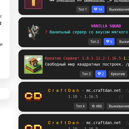
Топ 1
14
Выживани
т
d
V
A
N
I
L
L
A
S
Q
U
A
D
? 
В
а
н
и
л
ь
н
ы
й
с
е
р
в
е
р
с
о
в
к
у
с
о
м
м
я
г
к
о
г
о
Топ 2
6
Выжи
и
Креатив Сервер! 1.8-1.12.2-1.16.5-
1.
Свободный мир квадратных построек. /
Топ 3
2
Креатив
ＣｒａｆｔＤａｎ 
» 
mc.craftdan.net
/
1.10 - 1.16.5         
//  
Топ 4
486
Выживани
ＣｒａｆｔＤａｎ 
» 
mc.craftdan.net
/
1.10 - 1.16.5         
//  