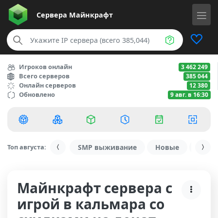
Сервера
Майнкрафт
Игроков онлайн
3 462 249
Всего серверов
385 044
Онлайн серверов
12 380
Обновлено
9 авг. в 16:30
Топ августа:
SMP выживание
Новые
С ду
Майнкрафт сервера с
игрой в кальмара со