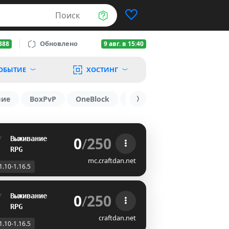
Поиск
Обновлено
388
9 авг. в 15:40
ОБЫТИЕ
ХОСТИНГ
шие
BoxPvP
OneBlock
1.19.3
1.16
1.8.2
0
/
250
/  
Выживание
   
RPG
mc.craftdan.net
1.10-1.16.5
0
/
250
/  
Выживание
   
RPG
craftdan.net
1.10-1.16.5