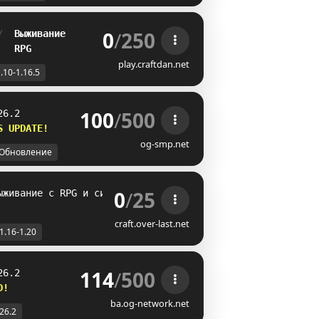
0
/
250
/  
Выживание
   
RPG
play.craftdan.net
.10-1.16.5
100
/
500
26.2
S UPDATE!    
og-smp.net
Обновление
0
/
25
ыживание с RPG и сильными мобами! Брось вызов себе!
craft.over-last.net
1.16-1.20
114
/
500
26.2
D!         
ba.og-network.net
-26.2