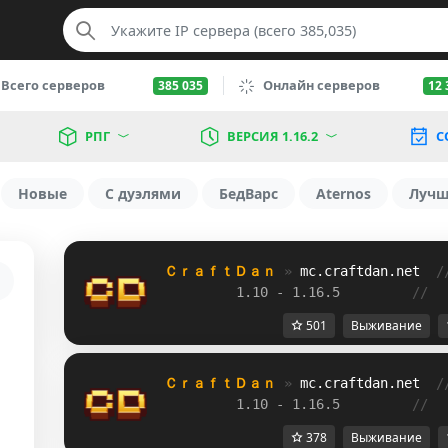
Всего серверов
Онлайн серверов
385 035
12 
РПГ
ВЕРСИЯ 1.16.2
С
Новые
С дуэлями
БедВарс
Aternos
Луч
ＣｒａｆｔＤａｎ 
» 
mc.craftdan.net
/
1.10 - 1.16.5         
//  
501
Выживание
ＣｒａｆｔＤａｎ 
» 
mc.craftdan.net
/
1.10 - 1.16.5         
//  
378
Выживание