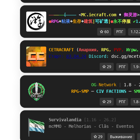
[    
 <
MC.iecraft.com
♦
御灵游
>
●
RPG
+
粘液
+
生存
+
建筑
|
可矿透
|
●
永
不
停
服
✔
1
60
РПГ
1.12.
CETRACRAFT 
(
Анархия, 
RPG, 
PVP, 
Игры,
Старт: 
03.04.24
Discord: 
dsc.gg/mcet
29
РПГ
1.9
OG
-
Network 
| 
1.8 - 
RPG-SMP 
─ 
CIV FACTIONS 
─ 
SM
29
РПГ
1.8
Survivalandia 
[1.16 - 26.2]
mcMMO - Melhorias - Clãs - Eventos
29
Выживание