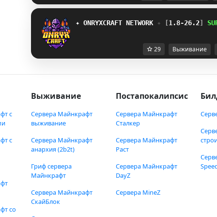
✦ 
ONRYXCRAFT 
NETWORK 
✦ 
[
1.8-26.2
] 
SU
29
Выживание
Выживание
Постапокалипсис
Бил
фт с
Сервера Майнкрафт
Сервера Майнкрафт
Серв
ми
выживание
Сталкер
Серв
фт с
Сервера Майнкрафт
Сервера Майнкрафт
стро
анархия (2b2t)
Раст
Серв
Гриф сервера
Сервера Майнкрафт
Speed
Майнкрафт
DayZ
афт
Сервера Майнкрафт
Сервера MineZ
СкайБлок
фт со