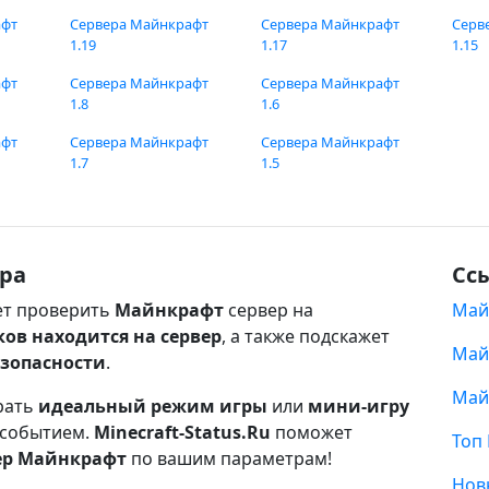
афт
Сервера Майнкрафт
Сервера Майнкрафт
Серв
1.19
1.17
1.15
афт
Сервера Майнкрафт
Сервера Майнкрафт
1.8
1.6
афт
Сервера Майнкрафт
Сервера Майнкрафт
1.7
1.5
ра
Сс
т проверить
Майнкрафт
сервер на
Май
ков находится на сервер
, а также подскажет
Май
езопасности
.
Май
рать
идеальный режим игры
или
мини-игру
 событием.
Minecraft-Status.Ru
поможет
Топ
ер Майнкрафт
по вашим параметрам!
Нов