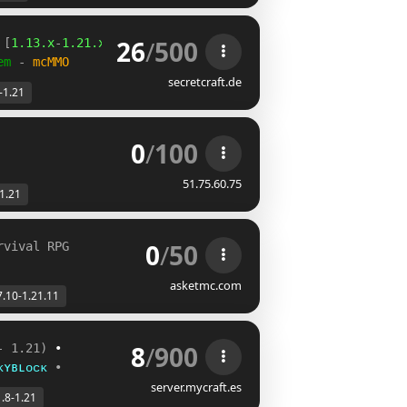
26
/
500
 [
1.13.x
-
1.21.x
]
em 
- 
mcMMO
secretcraft.de
-1.21
0
/
100
               
51.75.60.75
-1.21
0
/
50
rvival RPG
asketmc.com
7.10-1.21.11
8
/
900
- 1.21)
 •
ᴋʏʙʟᴏᴄᴋ
•
server.mycraft.es
1.8-1.21