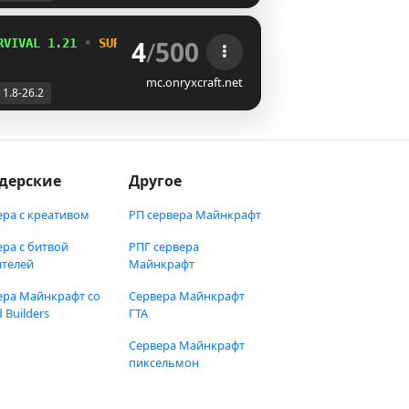
4
/
500
RVIVAL 1.21 
• 
SURVIVAL RPG 
• 
PracticePVP 
• 
MINIJUEGOS
mc.onryxcraft.net
1.8-26.2
дерские
Другое
ера с креативом
РП сервера Майнкрафт
ера с битвой
РПГ сервера
ителей
Майнкрафт
ера Майнкрафт со
Сервера Майнкрафт
 Builders
ГТА
Сервера Майнкрафт
пиксельмон