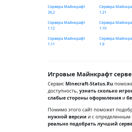
Сервера Майнкрафт
Сервера Майнкр
26.2
1.21
Сервера Майнкрафт
Сервера Майнкр
1.12
1.10
Сервера Майнкрафт
Сервера Майнкр
1.11
1.9
Игровые Майнкрафт серве
Сервис
Minecraft-Status.Ru
поможе
доступность,
узнать сколько игро
слабые стороны оформления
и
б
Помимо этого сайт поможет подоб
нужной версии
и с определенным
реально подобрать лучший серв