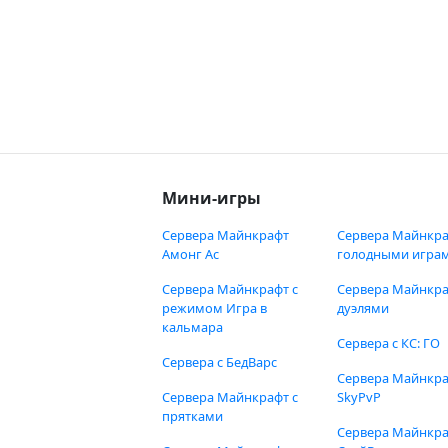
Мини-игры
Сервера Майнкрафт
Сервера Майнкра
Амонг Ас
голодными игра
Сервера Майнкрафт с
Сервера Майнкра
режимом Игра в
дуэлями
кальмара
Сервера с КС: ГО
Сервера с БедВарс
Сервера Майнкр
Сервера Майнкрафт с
SkyPvP
прятками
Сервера Майнкра