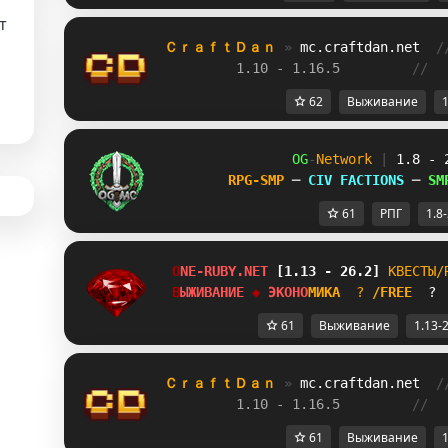
т
ＣｒａｆｔＤａｎ 
» 
mc.craftdan.net
/
1.10 - 1.16.5         
//  
62
Выживание
1
OG
-
Network 
| 
1.8 - 
RPG-SMP 
─ 
CIV FACTIONS 
─ 
SM
61
РПГ
1.8
O
N
E
-
R
U
B
Y
.
N
E
T
[1.13 - 26.2]
К
В
Е
С
Т
Ы
/
В
Ы
Ж
И
В
А
Н
И
Е
◆ 
Э
К
О
Н
О
М
И
К
А
?
/
F
R
E
E
 ? 
61
Выживание
1.13-
ＣｒａｆｔＤａｎ 
» 
mc.craftdan.net
/
1.10 - 1.16.5         
//  
61
Выживание
1