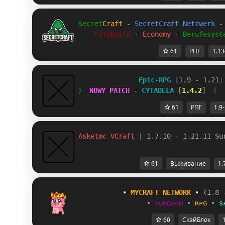
Secret
Craft 
- 
SecretCraft Netzwerk 
-
CityBuild 
- 
Economy 
- 
Berufesyst
61
РПГ
1.13
Epic-RPG 
[
1.9 - 1.21
]
》 
NOWY PATCH 
- 
CYTADELA 
[
1.4.2
] 
《
61
РПГ
1.9
Asketmc VCraft 
| 1.7.10 - 1.21.11 Su
61
Выживание
1.
           • 
MYCRAFT NETWORK
 • 
(1.8 
•
ᴅᴜɴɢᴇᴏɴ
•
ʀᴘɢ
•
s
60
СкайБлок