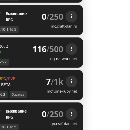
0
/
250
/  
Выживание
   
RPG
mc.craft-dan.ru
.10-1.16.5
116
/
500
26.2
P
og-network.net
-26.2
7
/
1k
R
P
G
/
P
V
P
 БЕТА
mc1.one-ruby.net
26.2
Халява
0
/
250
/  
Выживание
   
RPG
go.craftdan.net
.10-1.16.5