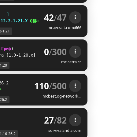
42
/
47
   ]   
.12.2-1.21.X
Q群:
650618427
mc.iecraft.com:666
2-1.21
0
/
300
 
Гриф
) 
ra 
[1.9-1.20.x]
mc.cetra.cc
-1.20
110
/
500
26.2
P
mcbest.og-network…
-26.2
27
/
82
survivalandia.com
1.16-26.2