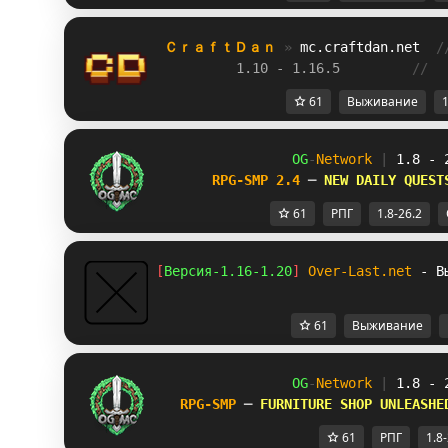
ＣｒａｆｔＤａｎ 
» 
mc.craftdan.net
/
1.10 - 1.16.5         
//  
61
Выживание
1
OG
-
Network 
| 
1.8 - 
RPG-SMP 2.4 
─ 
NEW DAILY QUEST
61
РПГ
1.8-26.2
[
Версия-1.16-1.20
] 
Over-Last.net
- В
61
Выживание
OG
-
Network 
| 
1.8 - 
RPG-SMP 
─ 
FURNITURE SHOP UNLEASHE
61
РПГ
1.8