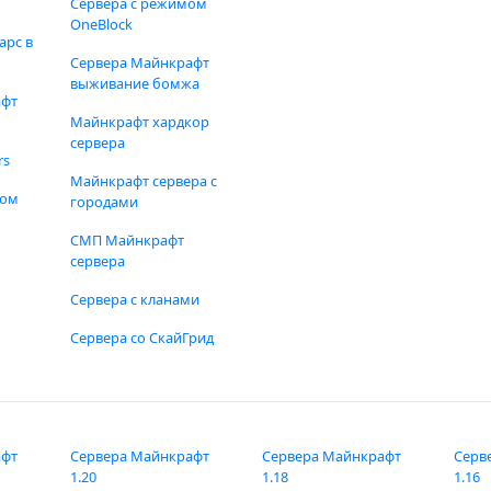
Сервера с режимом
OneBlock
арс в
Сервера Майнкрафт
выживание бомжа
афт
Майнкрафт хардкор
сервера
rs
Майнкрафт сервера с
фом
городами
СМП Майнкрафт
сервера
Сервера с кланами
Сервера со СкайГрид
афт
Сервера Майнкрафт
Сервера Майнкрафт
Серв
1.20
1.18
1.16