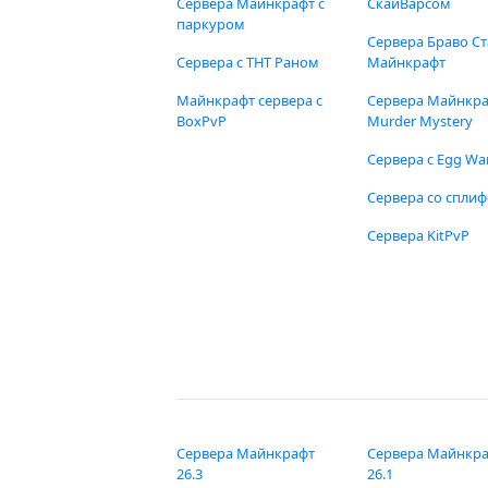
Сервера Майнкрафт с
СкайВарсом
паркуром
Сервера Браво Ст
Сервера с ТНТ Раном
Майнкрафт
Майнкрафт сервера с
Сервера Майнкр
BoxPvP
Murder Mystery
Сервера с Egg Wa
Сервера со спли
Сервера KitPvP
Сервера Майнкрафт
Сервера Майнкр
26.3
26.1