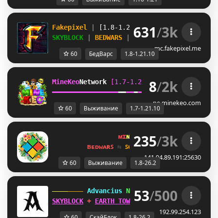
631
/
3k
Fakepixel 
| 
[1.8-1.21.10] 
| 
Play 
& 
compete
SKYBLOCK 
| 
BEDWARS 
| 
BUILDFFA 
+ MORE
mc.fakepixel.me
60
БедВарс
1.8-1.21.10
8
/
2k
MineKeo
Network 
[1.7-1.21.10]   
TOWNY  
GENS
━
━
━
━
━
━
━
━
━
━
━
━
━
━
━
━
━
━
━
━
━
━
━
━
SKYBLOCK  
SURVI
pe.minekeo.com
60
Выживание
1.7-1.21.10
235
/
3k
ᴍɪ
ɴᴇ
ʟᴀ
ɴᴅ 
ɴᴇᴛᴡᴏʀᴋ 
☀ 
1.8 - 
ʙᴇᴅᴡᴀʀꜱ 
⇆ 
ꜱᴜʀᴠɪᴠᴀʟ ꜱᴍᴘ 
⇆ 
ꜱᴋʏʙʟᴏᴄᴋ 
141.94.89.191:25630
60
Выживание
1.8-26.2
53
/
500
 Advancius 
Network 
[1.8 - 26.2] 
SKYBLOCK
 + 
EARTH TOWNY
 UPDATES OUT 
NOW
!
192.99.254.123
60
СкайБлок
1.8-26.2