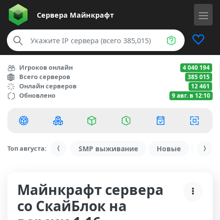
Сервера
Майнкрафт
Игроков онлайн
4 040 194
Всего серверов
385 015
Онлайн серверов
12 461
Обновлено
9 авг. в 12:10
Топ августа:
SMP выживание
Новые
С ду
Майнкрафт сервера
со СкайБлок на