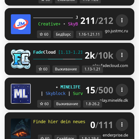
211
/
212
JUST
MC
(1.16 
– 
1.21.11) 
Creative+ 
• 
SkyBlockTech 
• 
LuckyWars 
• 
B
go.justmc.ru
60
БедВарс
1.16-1.21.11
2k
/
10k
Fade
Cloud
[1.13-1.21]   
PRISON 
GENS 
SKYBLO
DUNGEON
play.fadecloud.com
60
Выживание
1.13-1.21
15
/
500
✦ 
MINELIFE
[1.8 - 26.2]
 ✦
|
Skyblock
|
Survival
|
Prison
|
Towns
play.minelife.dk
60
Выживание
1.8-26.2
0
/
111
Finde hier dein neues Zuhause 
- 
⚒
෴
۩
෴
♨ 
- 
1
enderprise.de
60
СкайБлок
1.8-1.19.4