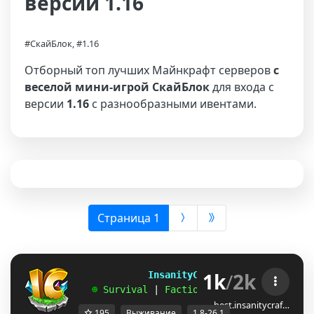
версии 1.16
#СкайБлок, #1.16
Отборный топ лучших Майнкрафт серверов
с
веселой мини-игрой СкайБлок
для входа с
версии
1.16
с разнообразными ивентами.
(выбрана)
Страница 1
1k
/
2k
             InsanityCraft 
|| 
1.8 - 26.1
   ☻ 
Survival 
| 
Factions 
| 
Skyblock 
| 
Free
best.insanitycraf…
195
Выживание
1.8-26.1