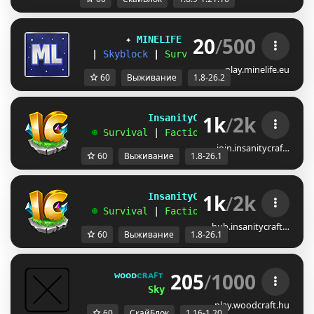
20
/
500
✦ 
MINELIFE
[1.8 - 26.2]
 ✦
|
Skyblock
|
Survival
|
Prison
|
Towns
play.minelife.eu
60
Выживание
1.8-26.2
1k
/
2k
             InsanityCraft 
|| 
1.8 - 26.1
   ☻ 
Survival 
| 
Factions 
| 
Skyblock 
| 
Free
join.insanitycraf…
60
Выживание
1.8-26.1
1k
/
2k
             InsanityCraft 
|| 
1.8 - 26.1
   ☻ 
Survival 
| 
Factions 
| 
Skyblock 
| 
Free
hub.insanitycraft…
60
Выживание
1.8-26.1
205
/
1000
ᴡᴏᴏᴅ
ᴄʀᴀꜰᴛ 
ɴᴇᴛᴡᴏʀᴋ 
[
1.16.X-1.20.X
]
SkyBlock ONE: 275. Hét
play.woodcraft.hu
60
СкайБлок
1.16-1.20