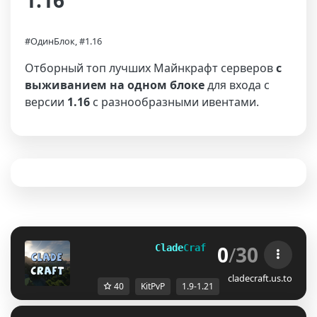
1.16
#ОдинБлок, #1.16
Отборный топ лучших Майнкрафт серверов
с
выживанием на одном блоке
для входа с
версии
1.16
с разнообразными ивентами.
0
/
30
              Clade
Craft 
[
1.9-1.21
]
ᴛᴏᴡɴʏ 
cladecraft.us.to
40
KitPvP
1.9-1.21