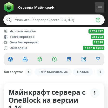
Сервера
Майнкрафт
Игроков онлайн
4 261 797
Всего серверов
384 703
Онлайн серверов
13 318
Обновлено
7 авг. в 15:30
Топ августа:
SMP выживание
Новые
С ду
Майнкрафт сервера с
OneBlock на версии