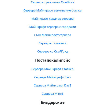
Сервера с режимом OneBlock
Сервера Майнкрафт выживание бомжа
Майнкрафт хардкор сервера
Майнкрафт сервера с городами
СМП Майнкрафт сервера
Сервера с кланами
Сервера со СкайГрид
Постапокалипсис
Сервера Майнкрафт Сталкер
Сервера Майнкрафт Раст
Сервера Майнкрафт DayZ
Сервера MineZ
Билдерские