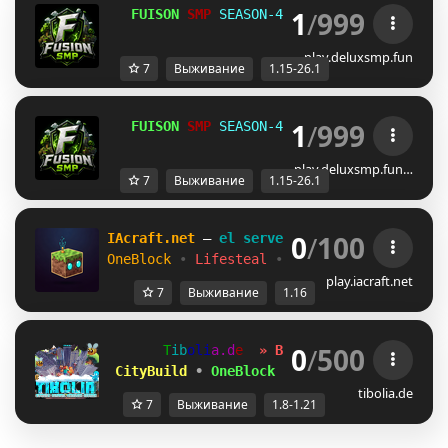
1
/
999
   FUISON 
SMP
 SEASON-4    
PLAY.
FUISON
SMP.
F
play.deluxsmp.fun
7
Выживание
1.15-26.1
1
/
999
   FUISON 
SMP
 SEASON-4    
PLAY.
FUISON
SMP.
F
play.deluxsmp.fun…
7
Выживание
1.15-26.1
0
/
100
I
A
c
r
a
f
t
.
n
e
t
—
e
l
s
e
r
v
e
r
c
o
n
I
A
V
I
V
A
[
1.16+
OneBlock
•
Lifesteal
•
Survival
•
Votar pa
play.iacraft.net
7
Выживание
1.16
0
/
500
T
i
b
o
l
i
a
.
d
e
» BETA 1.8–1.21.x
 CityBuild
•
OneBlock
•
Survival
tibolia.de
7
Выживание
1.8-1.21