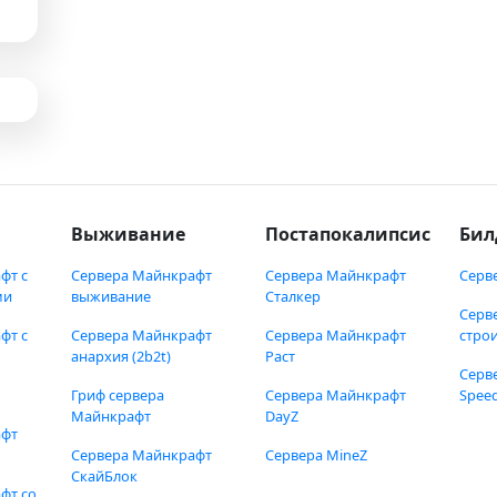
Выживание
Постапокалипсис
Бил
фт с
Сервера Майнкрафт
Сервера Майнкрафт
Серв
ми
выживание
Сталкер
Серв
фт с
Сервера Майнкрафт
Сервера Майнкрафт
стро
анархия (2b2t)
Раст
Серв
Гриф сервера
Сервера Майнкрафт
Speed
Майнкрафт
DayZ
афт
Сервера Майнкрафт
Сервера MineZ
СкайБлок
фт со