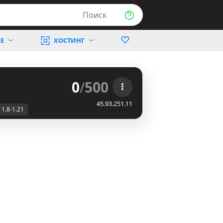
Поиск
Е
ХОСТИНГ
0
/
500
45.93.251.11
1.8-1.21