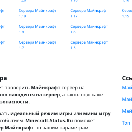
1.20
1.18
1.16
афт
Сервера Майнкрафт
Сервера Майнкрафт
Серв
1.19
1.17
1.15
афт
Сервера Майнкрафт
Сервера Майнкрафт
1.8
1.6
афт
Сервера Майнкрафт
Сервера Майнкрафт
1.7
1.5
ра
Сс
т проверить
Майнкрафт
сервер на
Май
ков находится на сервер
, а также подскажет
Май
езопасности
.
Май
рать
идеальный режим игры
или
мини-игру
 событием.
Minecraft-Status.Ru
поможет
Топ
ер Майнкрафт
по вашим параметрам!