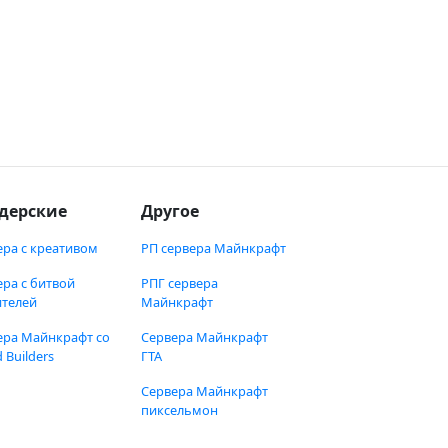
дерские
Другое
ера с креативом
РП сервера Майнкрафт
ера с битвой
РПГ сервера
ителей
Майнкрафт
ера Майнкрафт со
Сервера Майнкрафт
 Builders
ГТА
Сервера Майнкрафт
пиксельмон