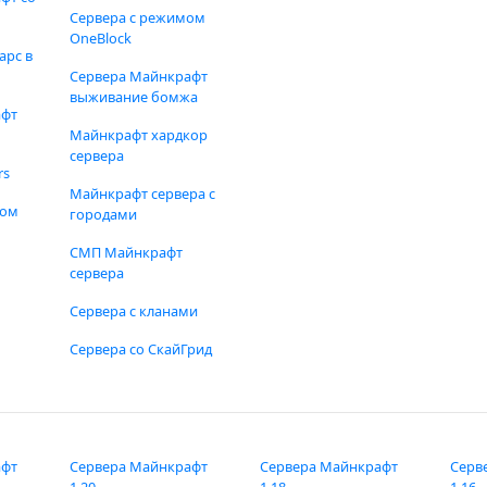
Сервера с режимом
OneBlock
арс в
Сервера Майнкрафт
выживание бомжа
афт
Майнкрафт хардкор
сервера
rs
Майнкрафт сервера с
фом
городами
СМП Майнкрафт
сервера
Сервера с кланами
Сервера со СкайГрид
афт
Сервера Майнкрафт
Сервера Майнкрафт
Серв