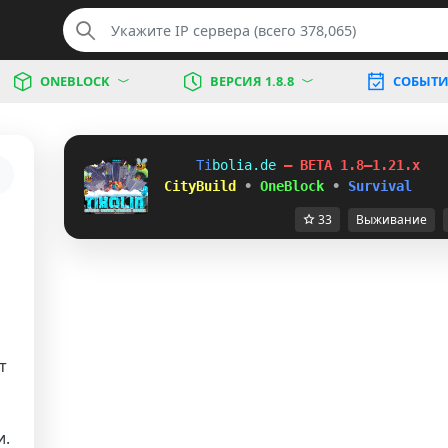
ONEBLOCK
ВЕРСИЯ 1.8.8
СОБЫТИ
T
i
b
o
l
i
a
.
d
e
– BETA 1.8–1.21.x
 CityBuild
•
OneBlock
•
Survival
33
Выживание
т
и.