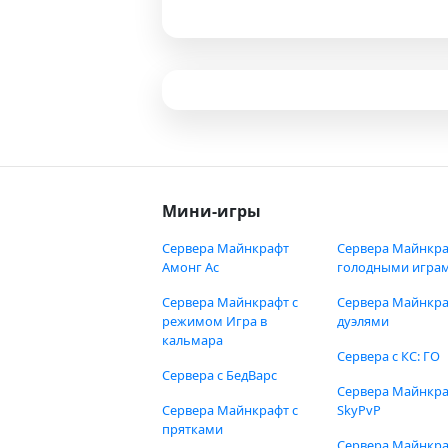
Мини-игры
Сервера Майнкрафт
Сервера Майнкра
Амонг Ас
голодными игра
Сервера Майнкрафт с
Сервера Майнкра
режимом Игра в
дуэлями
кальмара
Сервера с КС: ГО
Сервера с БедВарс
Сервера Майнкр
Сервера Майнкрафт с
SkyPvP
прятками
Сервера Майнкра