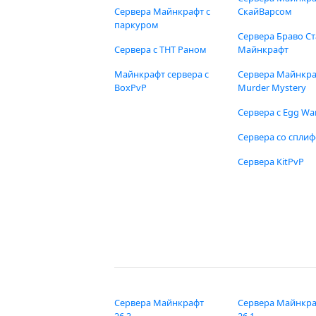
Сервера Майнкрафт с
СкайВарсом
паркуром
Сервера Браво Ст
Сервера с ТНТ Раном
Майнкрафт
Майнкрафт сервера с
Сервера Майнкр
BoxPvP
Murder Mystery
Сервера с Egg Wa
Сервера со спли
Сервера KitPvP
Сервера Майнкрафт
Сервера Майнкр