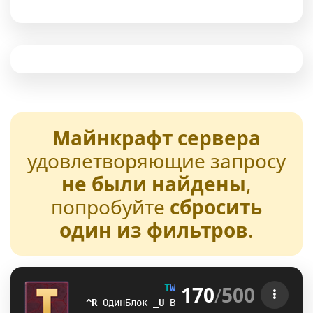
Майнкрафт сервера
удовлетворяющие запросу
не были найдены
,
попробуйте
сбросить
один из фильтров
.
170
/
500
T
W
E
N
T
U
R
E
[1.21-26.2] 
VE
ОдинБлок
]
N
Выживание
R
S
БедВарс
U
F
А