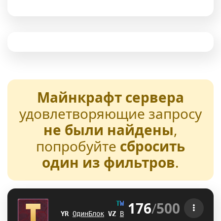
Майнкрафт сервера
удовлетворяющие запросу
не были найдены
,
попробуйте
сбросить
один из фильтров
.
176
/
500
T
W
E
N
T
U
R
E
[1.21-26.2] 
V]
ОдинБлок
N
Q
Выживание
]
G
БедВарс
[
E
А