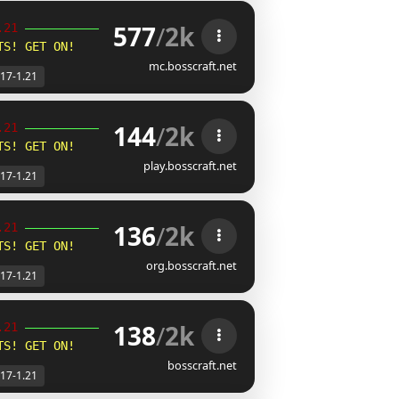
577
/
2k
.21 
╮
TS! GET ON!
mc.bosscraft.net
.17-1.21
144
/
2k
.21 
╮
TS! GET ON!
play.bosscraft.net
.17-1.21
136
/
2k
.21 
╮
TS! GET ON!
org.bosscraft.net
.17-1.21
138
/
2k
.21 
╮
TS! GET ON!
bosscraft.net
.17-1.21