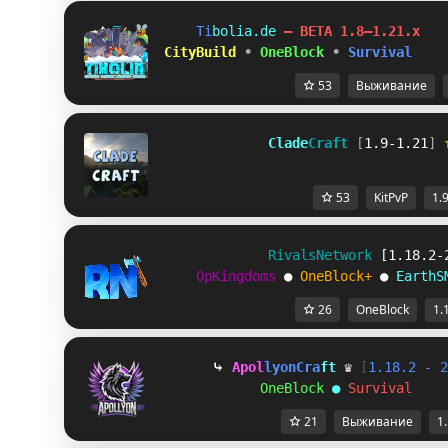
T
i
b
o
l
i
a
.
d
e
– BETA 1.8–1.21.x
 CityBuild
•
OneBlock
•
Survival
53
Выживание
              Clade
Craft 
[
1.9-1.21
]
53
KitPvP
1.
R
i
v
a
l
s
N
e
t
w
o
r
k
[1.18.2-
OpKingdoms
●
OneBlock+
●
EarthS
26
OneBlock
1.
⤷ 
A
p
o
l
l
y
o
n
C
r
a
f
t
♛
[
1.18.2 - 2
O
n
e
B
l
o
c
k
● 
S
u
r
v
i
v
a
l
21
Выживание
1