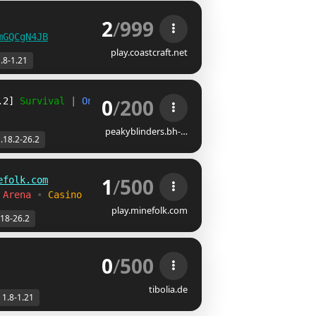
2
/
999
mGQCgN4JB
play.coastcraft.net
.8-1.21
0
/
200
.2] 
Survival 
| 
Oneblock 
|
peakyblinders.bh-…
.18.2-26.2
1
/
500
efolk.com
 Arena 
• 
Casino
play.minefolk.com
.18-26.2
0
/
500
tibolia.de
1.8-1.21