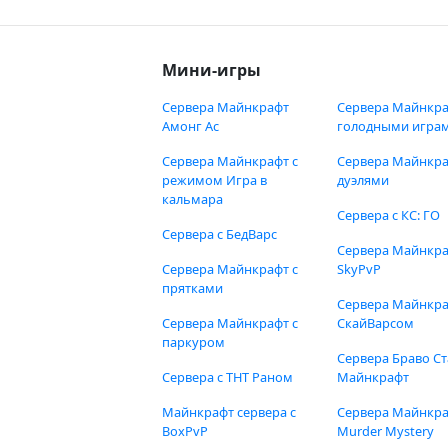
Мини-игры
Сервера Майнкрафт
Сервера Майнкра
Амонг Ас
голодными игра
Сервера Майнкрафт с
Сервера Майнкра
режимом Игра в
дуэлями
кальмара
Сервера с КС: ГО
Сервера с БедВарс
Сервера Майнкр
Сервера Майнкрафт с
SkyPvP
прятками
Сервера Майнкра
Сервера Майнкрафт с
СкайВарсом
паркуром
Сервера Браво Ст
Сервера с ТНТ Раном
Майнкрафт
Майнкрафт сервера с
Сервера Майнкр
BoxPvP
Murder Mystery