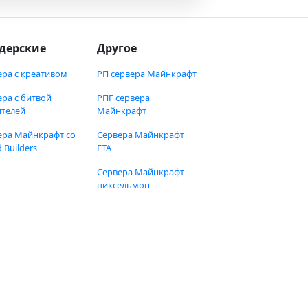
дерские
Другое
ера с креативом
РП сервера Майнкрафт
ера с битвой
РПГ сервера
ителей
Майнкрафт
ера Майнкрафт со
Сервера Майнкрафт
 Builders
ГТА
Сервера Майнкрафт
пиксельмон