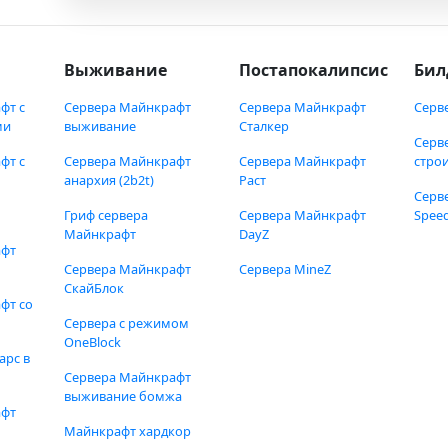
Выживание
Постапокалипсис
Бил
фт с
Сервера Майнкрафт
Сервера Майнкрафт
Серв
ми
выживание
Сталкер
Серв
фт с
Сервера Майнкрафт
Сервера Майнкрафт
стро
анархия (2b2t)
Раст
Серв
Гриф сервера
Сервера Майнкрафт
Speed
Майнкрафт
DayZ
афт
Сервера Майнкрафт
Сервера MineZ
СкайБлок
фт со
Сервера с режимом
OneBlock
арс в
Сервера Майнкрафт
выживание бомжа
афт
Майнкрафт хардкор