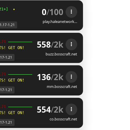
0
/
100
21+]  
✦                             
Survival 
| 
OneBlock
play.haleanetwork…
1.17-1.21
558
/
2k
.21 
╮
TS! GET ON!
buzz.bosscraft.net
.17-1.21
136
/
2k
.21 
╮
TS! GET ON!
mm.bosscraft.net
.17-1.21
554
/
2k
.21 
╮
TS! GET ON!
co.bosscraft.net
.17-1.21