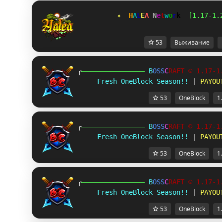
✦  
H
A
L
E
A 
N
e
t
w
o
r
k  
[1.17-1.
53
Выживание
╭
B
O
S
S
C
R
A
F
T
☺ 1.17-1
Fresh OneBlock Season!!
 | 
PAYOU
53
OneBlock
1
╭
B
O
S
S
C
R
A
F
T
☺ 1.17-1
Fresh OneBlock Season!!
 | 
PAYOU
53
OneBlock
1
╭
B
O
S
S
C
R
A
F
T
☺ 1.17-1
Fresh OneBlock Season!!
 | 
PAYOU
53
OneBlock
1