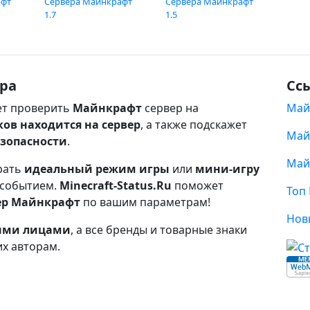
афт
Сервера Майнкрафт
Сервера Майнкрафт
1.7
1.5
ра
Сс
т проверить
Майнкрафт
сервер на
Май
ков находится на сервер
, а также подскажет
Май
езопасности
.
Май
рать
идеальный режим игры
или
мини-игру
 событием.
Minecraft-Status.Ru
поможет
Топ
ер Майнкрафт
по вашим параметрам!
Нов
ными лицами
, а все бренды и товарные знаки
их авторам.