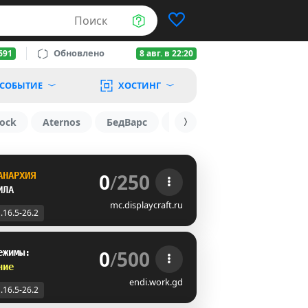
Поиск
Обновлено
691
8 авг. в 22:20
СОБЫТИЕ
ХОСТИНГ
ock
Aternos
БедВарс
1.19.3
1.16
1.8.2
0
/
250
АНАРХИЯ
ИЛА 
mc.displaycraft.ru
.16.5-26.2
0
/
500
ежимы:
ние
endi.work.gd
.16.5-26.2