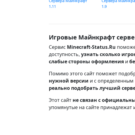
Сервера Майнкрафт
Сервера Майнкр
1.11
1.9
Игровые Майнкрафт серве
Сервис
Minecraft-Status.Ru
поможе
доступность,
узнать сколько игро
слабые стороны оформления
и
б
Помимо этого сайт поможет подоб
нужной версии
и с определенным
реально подобрать лучший серв
Этот сайт
не связан с официаль
упомянутые на сайте принадлежат 