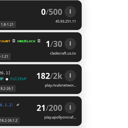
0
/
500
45.93.251.11
1.8-1.21
1
/
30
ᴛᴏᴡɴʏ 
◘ 
ᴏɴᴇʙʟᴏᴄᴋ 
◘ 
ᴋɪᴛᴘᴠᴘ
(Now 1.21!)
cladecraft.us.to
9-1.21
182
/
2k
26.1]
MP
●
FullPvP
play.rivalsnetwor…
18.2-26.1
21
/
200
6.1.2
]
⤶
play.apollyoncraf…
.18.2-26.1.2