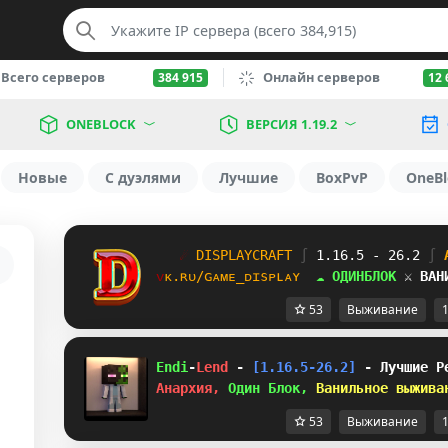
Всего серверов
Онлайн серверов
384 915
12 
ONEBLOCK
ВЕРСИЯ 1.19.2
Новые
С дуэлями
Лучшие
BoxPvP
OneBl
☄
D
I
S
P
L
A
Y
C
R
A
F
T
∫ 
1.16.5 - 26.2 
∫ 
ᴠ
ᴋ
.
ʀ
ᴜ
/
ɢ
ᴀ
ᴍ
ᴇ
_
ᴅ
ɪ
ѕ
ᴘ
ʟ
ᴀ
ʏ
☁ ОДИНБЛОК 
⚔ ВАН
53
Выживание
1
Endi
-
Lend 
- 
[1.16.5-26.2] 
- Лучшие Р
Анархия, 
Один Блок, 
Ванильное выжива
53
Выживание
1