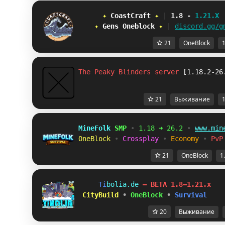
✦ 
C
o
a
s
t
C
r
a
f
t
✦ 
| 
1.8 
- 
1.21.X
✦ 
G
e
n
s
O
n
e
b
l
o
c
k
✦ 
| 
discord.gg/g
21
OneBlock
1
The Peaky Blinders server 
[1.18.2-26
21
Выживание
1
MineFolk 
SMP 
• 
1.18 ➜ 26.2 
• 
www.min
OneBlock 
• 
Crossplay 
• 
Economy 
• 
PvP
21
OneBlock
1
T
i
b
o
l
i
a
.
d
e
– BETA 1.8–1.21.x
 CityBuild
•
OneBlock
•
Survival
20
Выживание