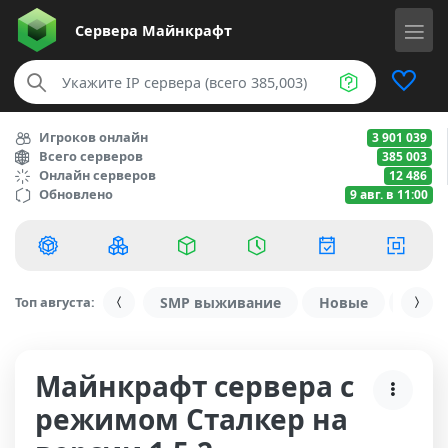
Сервера
Майнкрафт
Игроков онлайн
3 901 039
Всего серверов
385 003
Онлайн серверов
12 486
Обновлено
9 авг. в 11:00
Топ августа:
SMP выживание
Новые
С ду
Майнкрафт сервера с
режимом Сталкер на