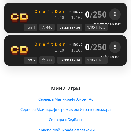
0
/
250
ＣｒａｆｔＤａｎ 
» 
mc.craftdan.net
//  
Выж
1.10 - 1.16.5         
//     
RPG
mc.craftdan.net
Топ 4
446
Выживание
1.10-1.16.5
0
/
250
ＣｒａｆｔＤａｎ 
» 
mc.craftdan.net
//  
Выж
1.10 - 1.16.5         
//     
RPG
craftdan.net
Топ 5
323
Выживание
1.10-1.16.5
Мини-игры
Сервера Майнкрафт Амонг Ас
Сервера Майнкрафт с режимом Игра в кальмара
Сервера с БедВарс
Сервера Майнкрафт с прятками