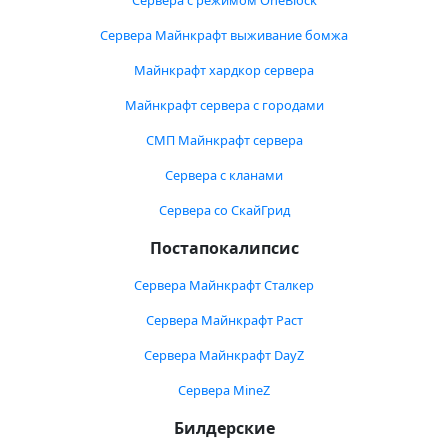
Сервера с режимом OneBlock
Сервера Майнкрафт выживание бомжа
Майнкрафт хардкор сервера
Майнкрафт сервера с городами
СМП Майнкрафт сервера
Сервера с кланами
Сервера со СкайГрид
Постапокалипсис
Сервера Майнкрафт Сталкер
Сервера Майнкрафт Раст
Сервера Майнкрафт DayZ
Сервера MineZ
Билдерские