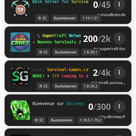
0
/
45
Dein Server für 
Survival und 
Skyblock 
für 
survivalkreis.de
32
Выживание
1.10-1.21
200
/
2k
F
Super
Craft
Network
[1.8-26.1]
❤
U
✦
Nuevos Survivals 26.1
·
discord.supercra
mc.supercraft.fun
32
Выживание
1.8-26.1
2
/
4k
::::: 
Survival-Games.cz 
::::: 
[
1.8
-
26.2
]
NOVE! 
➲ 
??? 
Coming in 
2d 12h
minecraft.surviva…
32
Выживание
1.8-26.2
0
/
300
Bienvenue sur 
Dbcreep [1.16.5] - [1.19.2] 
play.dbcreep.fr
32
Выживание
1.16.5-1.19.2