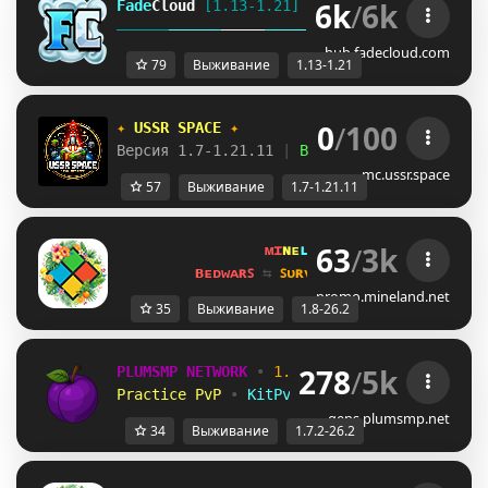
6k
/
6k
Fade
Cloud
[1.13-1.21]   
PRISON 
GENS 
SKYBLO
DUNGEON
hub.fadecloud.com
79
Выживание
1.13-1.21
0
/
100
✦ 
USSR SPACE 
✦
Версия 1.7-1.21.11 
| 
Выживание 
| 
Приваты 
|
mc.ussr.space
57
Выживание
1.7-1.21.11
63
/
3k
ᴍɪ
ɴᴇ
ʟᴀ
ɴᴅ 
ɴᴇᴛᴡᴏʀᴋ 
☀ 
1.8 - 
ʙᴇᴅᴡᴀʀꜱ 
⇆ 
ꜱᴜʀᴠɪᴠᴀʟ ꜱᴍᴘ 
⇆ 
ꜱᴋʏʙʟᴏᴄᴋ 
promo.mineland.net
35
Выживание
1.8-26.2
278
/
5k
PLUMSMP NETWORK
•
1.7.2 ➜ 26.2
•
Practice PvP
•
KitPvP
•
Lifesteal
•
Surviv
gens.plumsmp.net
34
Выживание
1.7.2-26.2