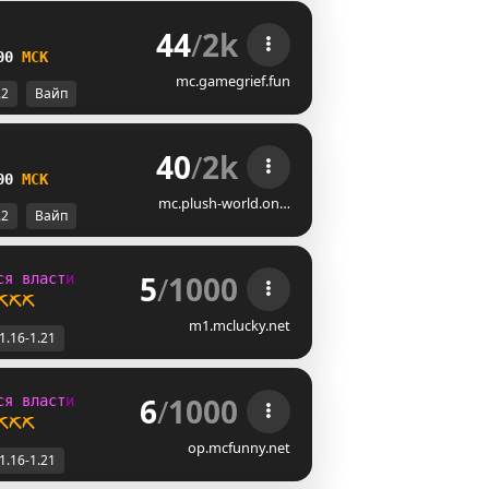
44
/
2k
00
М
С
К
mc.gamegrief.fun
.2
Вайп
40
/
2k
00
М
С
К
mc.plush-world.on…
.2
Вайп
5
/
1000
с
я
в
л
а
с
т
и
⛏️⛏️⛏️
m1.mclucky.net
1.16-1.21
6
/
1000
с
я
в
л
а
с
т
и
⛏️⛏️⛏️
op.mcfunny.net
1.16-1.21