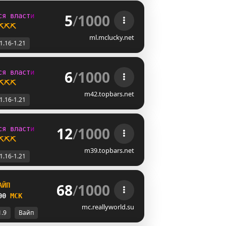
5
/
1000
с
я
в
л
а
с
т
и
⛏️⛏️⛏️
ml.mclucky.net
1.16-1.21
6
/
1000
с
я
в
л
а
с
т
и
⛏️⛏️⛏️
m42.topbars.net
1.16-1.21
12
/
1000
с
я
в
л
а
с
т
и
⛏️⛏️⛏️
m39.topbars.net
1.16-1.21
68
/
1000
А
Й
П
00 
М
С
К
mc.reallyworld.su
1.9
Вайп