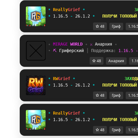
•
Really
Grief
•
З
•
1.16.5
-
26.1.2
•
ПОЛУЧИ ТОПОВЫЙ
48
Гриф
1.16.
✦ 
MIRAGE 
WORLD 
✦ 
⚔ 
Анархия 
✦
• 
⛏ 
Гриферский 
┃ 
Поддержка: 
1.16.5 -
48
Анархия
1.1
•
RW
Grief
•
ЗАХ
ОД
•
1.16.5
-
26.1.2
•
ПОЛУЧИ ТОПОВЫЙ
48
Гриф
1.16.
•
Really
Grief
•
З
•
1.16.5
-
26.1.2
•
ПОЛУЧИ ТОПОВЫЙ
48
Гриф
1.16.