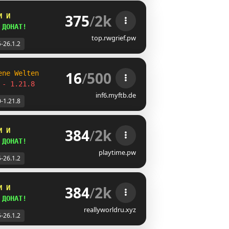
375
/
2k
И И
 
ДОНАТ!
top.rwgrief.pw
5-26.1.2
16
/
500
ene Welten
 - 1.21.8
inf6.myftb.de
0-1.21.8
384
/
2k
И И
 
ДОНАТ!
playtime.pw
5-26.1.2
384
/
2k
И И
 
ДОНАТ!
reallyworldru.xyz
5-26.1.2