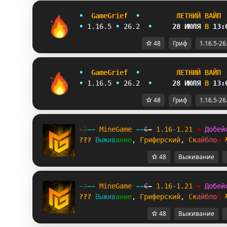
•
G
a
m
e
G
r
i
e
f
•
Л
Е
Т
Н
И
Й
В
А
Й
П
•
1
.
1
6
.
5
•
26.2  
•
28
ИЮЛЯ
В
13:
48
Гриф
1.16.5-26
•
G
a
m
e
G
r
i
e
f
•
Л
Е
Т
Н
И
Й
В
А
Й
П
•
1
.
1
6
.
5
•
26.2  
•
28
ИЮЛЯ
В
13:
48
Гриф
1.16.5-26
-☽
--
M
i
n
e
G
a
m
e
--
☾-
1.16
-
1.21
❤
Д
о
б
е
й
???
В
ы
ж
и
в
а
н
и
е
, 
Г
р
и
ф
е
р
с
к
и
й
, 
С
к
а
й
б
л
о
к
48
Выживание
-☽
--
M
i
n
e
G
a
m
e
--
☾-
1.16
-
1.21
❤
Д
о
б
е
й
???
В
ы
ж
и
в
а
н
и
е
, 
Г
р
и
ф
е
р
с
к
и
й
, 
С
к
а
й
б
л
о
к
48
Выживание