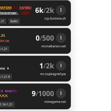
6k
/
2k
НАРХИЯ
\K
ХАРДКОР
бновление,
ВАЙП
!
tcp.funtime.sh
1.21
Вайп
0
/
500
.21 
Боссы
mr.meltarion.net
6-1.21
1
/
2k
v
e
x
♦
mc.topkagrief.pw
5-1.21.9
9
/
1000
с
я
в
л
а
с
т
и
⛏️⛏️⛏️
minegame.net
1.16-1.21