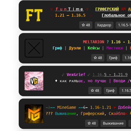
✞ 
Ｆｕｎ
Ｔｉｍｅ
✞   
ГРИФЕРСКИЙ
EB
А
☆
 1.21 — 1.16.5  
☆    
Глобальное о
48
Хардкор
1.16.5-
MELTARION 
? 
1.16 - 1
Гриф 
| 
Дуэли 
| 
Кейсы 
| 
Мистики 
| 
48
Гриф
1.1
☄
V
e
x
G
r
i
e
f
☄
1
.
1
6
.
5
-
1
.
2
1
.
9
♦
ᴋ
ᴀ
ᴋ
ᴘ
ᴀ
н
ь
ɯ
ᴇ
,
н
о
л
у
ч
ш
ᴇ
|
В
в
о
д
и
/
48
Гриф
1.16.
-☽
--
M
i
n
e
G
a
m
e
--
☾-
1.16
-
1.21
❤
Д
о
б
е
й
???
В
ы
ж
и
в
а
н
и
е
, 
Г
р
и
ф
е
р
с
к
и
й
, 
С
к
а
й
б
л
о
к
48
Выживание