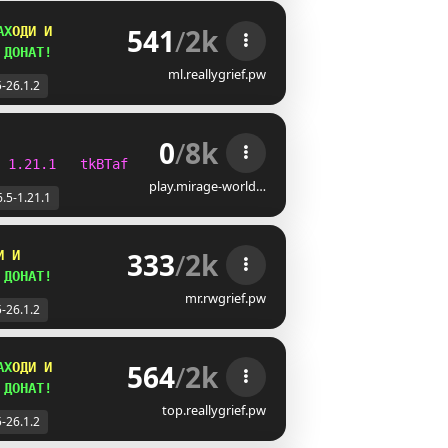
541
/
2k
АХ
ОДИ И
 
ДОНАТ!
ml.reallygrief.pw
5-26.1.2
0
/
8k
 1.21.1   tkBTaf tc123662  b4adc11f1eb8bc0b0e3c2d98ffc8e
play.mirage-world…
6.5-1.21.1
333
/
2k
И И
 
ДОНАТ!
mr.rwgrief.pw
5-26.1.2
564
/
2k
АХ
ОДИ И
 
ДОНАТ!
top.reallygrief.pw
5-26.1.2