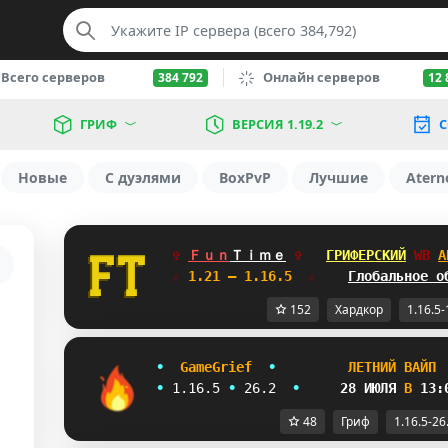
Всего серверов
Онлайн серверов
384 792
12 
ГРИФ
ВЕРСИЯ 1.19.2
С
Новые
С дуэлями
BoxPvP
Лучшие
Atern
✞ 
Ｆｕｎ
Ｔｉｍｅ
✞   
ГРИФЕРСКИЙ
WB
А
☆
 1.21 — 1.16.5  
☆    
Глобальное о
152
Хардкор
1.16.5-
•
G
a
m
e
G
r
i
e
f
•
Л
Е
Т
Н
И
Й
В
А
Й
П
•
1
.
1
6
.
5
•
26.2  
•
28
ИЮЛЯ
В
13:
48
Гриф
1.16.5-26