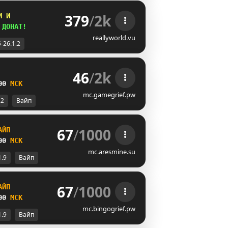
379
/
2k
И И
 
ДОНАТ!
reallyworld.vu
5-26.1.2
46
/
2k
00
М
С
К
mc.gamegrief.pw
.2
Вайп
67
/
1000
А
Й
П
00 
М
С
К
mc.aresmine.su
1.9
Вайп
67
/
1000
А
Й
П
00 
М
С
К
mc.bingogrief.pw
1.9
Вайп