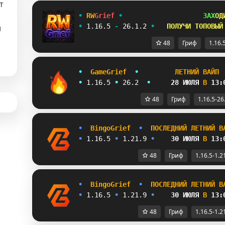
т
•
RW
Grief
•
ЗАХ
ОД
•
1.16.5
-
26.1.2
•
ПОЛУЧИ ТОПОВЫЙ
и
48
Гриф
1.16.
•
G
a
m
e
G
r
i
e
f
•
Л
Е
Т
Н
И
Й
В
А
Й
П
•
1
.
1
6
.
5
•
26.2  
•
28
ИЮЛЯ
В
13:
48
Гриф
1.16.5-26
•
B
i
n
g
o
G
r
i
e
f  
•  
П
О
С
Л
Е
Д
Н
И
Й 
Л
Е
Т
Н
И
Й 
В
• 
1.16.5 
• 
1.21.9 
•    
30 ИЮЛЯ 
В 
13:
48
Гриф
1.16.5-1.2
•
B
i
n
g
o
G
r
i
e
f  
•  
П
О
С
Л
Е
Д
Н
И
Й 
Л
Е
Т
Н
И
Й 
В
• 
1.16.5 
• 
1.21.9 
•    
30 ИЮЛЯ 
В 
13:
48
Гриф
1.16.5-1.2