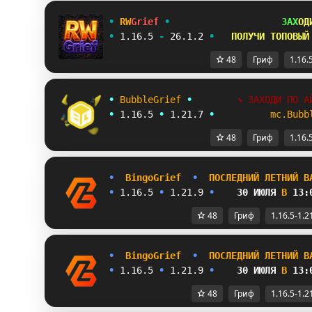
•
RW
Grief
•
ЗАХ
ОД
•
1.16.5
-
26.1.2
•
ПОЛУЧИ ТОПОВЫЙ
48
Гриф
1.16.
•
B
u
b
b
l
e
G
r
i
e
f
•
⬊
З
А
Х
О
Д
И
П
О
А
•
1
.
1
6
.
5
•
1
.
2
1
.
7
•
m
c
.
B
u
b
b
48
Гриф
1.16.
•
B
i
n
g
o
G
r
i
e
f  
•  
П
О
С
Л
Е
Д
Н
И
Й 
Л
Е
Т
Н
И
Й 
В
• 
1.16.5 
• 
1.21.9 
•    
30 ИЮЛЯ 
В 
13:
48
Гриф
1.16.5-1.2
•
B
i
n
g
o
G
r
i
e
f  
•  
П
О
С
Л
Е
Д
Н
И
Й 
Л
Е
Т
Н
И
Й 
В
• 
1.16.5 
• 
1.21.9 
•    
30 ИЮЛЯ 
В 
13:
48
Гриф
1.16.5-1.2