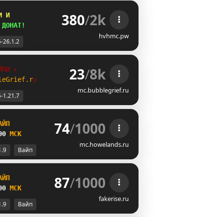
380
/
2k
И И
 
ДОНАТ!
hvhmc.pw
5-26.1.2
23
/
8k
Й
П
И
⬋
l
e
G
r
i
e
f
.
r
u
mc.bubblegrief.ru
5-1.21.7
74
/
1000
А
Й
П
00 
М
С
К
mc.howelands.ru
1.9
Вайп
87
/
1000
А
Й
П
00 
М
С
К
fakerise.ru
1.9
Вайп