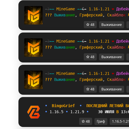
-☽
--
M
i
n
e
G
a
m
e
--
☾-
1.16
-
1.21
❤
Д
о
б
е
й
???
В
ы
ж
и
в
а
н
и
е
, 
Г
р
и
ф
е
р
с
к
и
й
, 
С
к
а
й
б
л
о
к
48
Выживание
-☽
--
M
i
n
e
G
a
m
e
--
☾-
1.16
-
1.21
❤
Д
о
б
е
й
???
В
ы
ж
и
в
а
н
и
е
, 
Г
р
и
ф
е
р
с
к
и
й
, 
С
к
а
й
б
л
о
к
48
Выживание
-☽
--
M
i
n
e
G
a
m
e
--
☾-
1.16
-
1.21
❤
Д
о
б
е
й
???
В
ы
ж
и
в
а
н
и
е
, 
Г
р
и
ф
е
р
с
к
и
й
, 
С
к
а
й
б
л
о
к
48
Выживание
•
B
i
n
g
o
G
r
i
e
f  
•  
П
О
С
Л
Е
Д
Н
И
Й 
Л
Е
Т
Н
И
Й 
В
• 
1.16.5 
• 
1.21.9 
•    
30 ИЮЛЯ 
В 
13:
48
Гриф
1.16.5-1.2