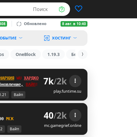
Поиск
Обновлено
808
8 авг. в 10:40
ОБЫТИЕ
ХОСТИНГ
os
OneBlock
1.19.3
БедВарс
1.16
1.8.2
7k
/
2k
НАРХИЯ
]Z
ХАРДКОР
бновление,
ВАЙП
!
play.funtime.su
1.21
Вайп
40
/
2k
00
М
С
К
mc.gamegrief.online
.2
Вайп