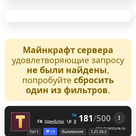
Майнкрафт сервера
удовлетворяющие запросу
не были найдены
,
попробуйте
сбросить
один из фильтров
.
181
/
500
T
W
E
N
T
U
R
E
[1.21-26.2] 
UI
ОдинБлок
E
_
Выживание
_
C
БедВарс
B
C
А
play.twenture.ru
Топ 1
14
Выживание
1.21-26.2