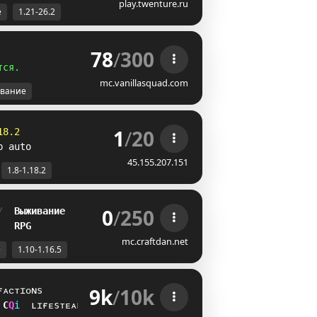
play.twenture.ru
е
1.21-26.2
78
/
300
т
с
я
.
mc.vanillasquad.com
вание
1
/
20
18.2
p auto
45.155.207.151
1.8-1.18.2
0
/
250
/  
Выживание
   
RPG
mc.craftdan.net
е
1.10-1.16.5
9k
/
10k
ғᴀᴄᴛɪᴏɴs
J
U
i
ʟɪғᴇsᴛᴇᴀʟ