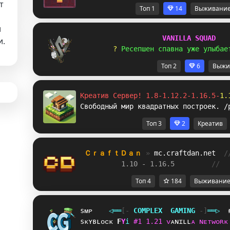
т
Топ 1
14
Выживани
и
V
A
N
I
L
L
A
S
Q
U
A
D
и.
? 
Р
е
с
е
п
ш
е
н
с
п
а
в
н
а
у
ж
е
у
л
ы
б
а
е
Топ 2
6
Выжи
Креатив Сервер! 1.8-1.12.2-1.16.5-
1.
Свободный мир квадратных построек. /
Топ 3
2
Креатив
ＣｒａｆｔＤａｎ 
» 
mc.craftdan.net
/
1.10 - 1.16.5         
//  
Топ 4
184
Выживани
sᴍᴘ
◁
═
═
[‐
C
O
M
P
L
E
X
G
A
M
I
N
G
‐]
═
═
▷
sᴋʏʙʟᴏᴄᴋ
G
P
i
#
1
1
.
2
1
ᴠ
ᴀ
ɴ
ɪ
ʟ
ʟ
ᴀ
ɴ
ᴇ
ᴛ
ᴡ
ᴏ
ʀ
ᴋ