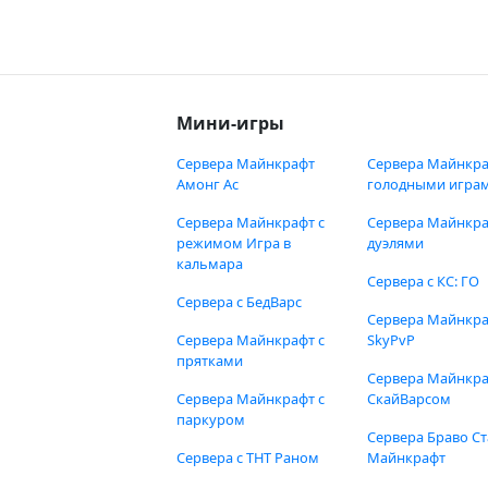
Мини-игры
Сервера Майнкрафт
Сервера Майнкра
Амонг Ас
голодными игра
Сервера Майнкрафт с
Сервера Майнкра
режимом Игра в
дуэлями
кальмара
Сервера с КС: ГО
Сервера с БедВарс
Сервера Майнкр
Сервера Майнкрафт с
SkyPvP
прятками
Сервера Майнкра
Сервера Майнкрафт с
СкайВарсом
паркуром
Сервера Браво Ст
Сервера с ТНТ Раном
Майнкрафт