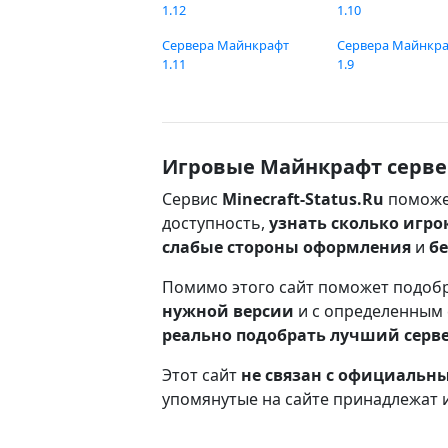
1.12
1.10
Сервера Майнкрафт
Сервера Майнкр
1.11
1.9
Игровые Майнкрафт серве
Сервис
Minecraft-Status.Ru
поможе
доступность,
узнать сколько игро
слабые стороны оформления
и
б
Помимо этого сайт поможет подоб
нужной версии
и с определенным
реально подобрать лучший серв
Этот сайт
не связан с официаль
упомянутые на сайте принадлежат 