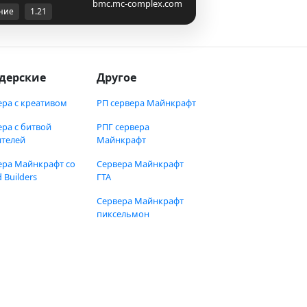
bmc.mc-complex.com
ние
1.21
дерские
Другое
ера с креативом
РП сервера Майнкрафт
ера с битвой
РПГ сервера
ителей
Майнкрафт
ера Майнкрафт со
Сервера Майнкрафт
 Builders
ГТА
Сервера Майнкрафт
пиксельмон