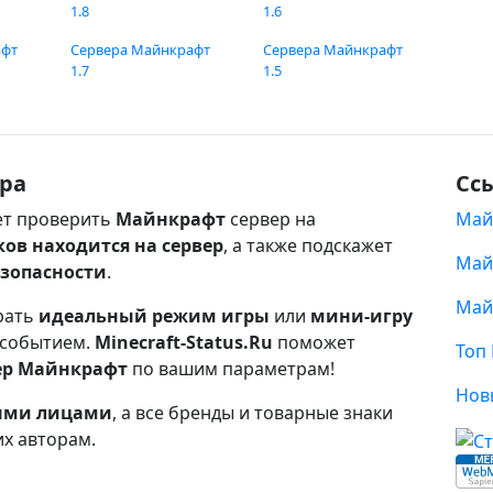
1.8
1.6
афт
Сервера Майнкрафт
Сервера Майнкрафт
1.7
1.5
ра
Сс
т проверить
Майнкрафт
сервер на
Май
ков находится на сервер
, а также подскажет
Май
езопасности
.
Май
рать
идеальный режим игры
или
мини-игру
 событием.
Minecraft-Status.Ru
поможет
Топ
ер Майнкрафт
по вашим параметрам!
Нов
ными лицами
, а все бренды и товарные знаки
их авторам.