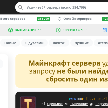
Всего серверов
Онлайн серверов
384 799
12 
ВЫЖИВАНИЕ
ВЕРСИЯ 1.6.1
Новые
С дуэлями
BoxPvP
Лучшие
Atern
Майнкрафт сервера
у
запросу
не были найд
сбросить один и
T
W
E
N
T
U
R
E
[1.21-26.2]
KE
ОдинБлок
T
W
Выживание
N
R
БедВар