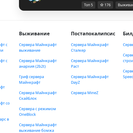
Топ 5
176
Выжива
Выживание
Постапокалипсис
Бил
фт с
Сервера Майнкрафт
Сервера Майнкрафт
Серв
ми
выживание
Сталкер
Серв
фт с
Сервера Майнкрафт
Сервера Майнкрафт
стро
анархия (2b2t)
Раст
Серв
Гриф сервера
Сервера Майнкрафт
Speed
Майнкрафт
DayZ
афт
Сервера Майнкрафт
Сервера MineZ
СкайБлок
фт со
Сервера с режимом
OneBlock
арс в
Сервера Майнкрафт
выживание бомжа