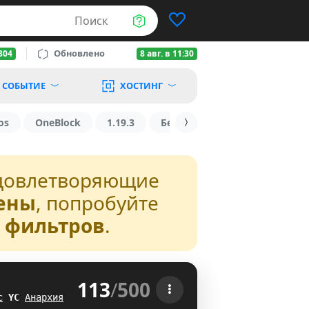
Поиск
Обновлено
804
8 авг. в 11:30
СОБЫТИЕ
ХОСТИНГ
os
OneBlock
1.19.3
БедВарс
1.16
1.8.2
довлетворяющие
ены
, попробуйте
з фильтров
.
113
/
500
 
с
\
L
Анархия
IF