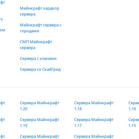
афт
Майнкрафт хардкор
сервера
rs
Майнкрафт сервера с
фом
городами
СМП Майнкрафт
сервера
Сервера с кланами
Сервера со СкайГрид
афт
Сервера Майнкрафт
Сервера Майнкрафт
Серв
1.20
1.18
1.16
афт
Сервера Майнкрафт
Сервера Майнкрафт
Серв
1.19
1.17
1.15
афт
Сервера Майнкрафт
Сервера Майнкрафт