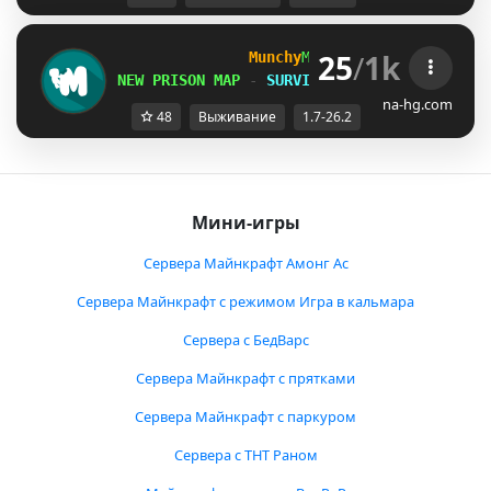
25
/
1k
Munchy
MC
-
[
1.7-26.2
]
NEW PRISON MAP
-
SURVIVAL S6 AUG 8th
na-hg.com
48
Выживание
1.7-26.2
Мини-игры
Сервера Майнкрафт Амонг Ас
Сервера Майнкрафт с режимом Игра в кальмара
Сервера с БедВарс
Сервера Майнкрафт с прятками
Сервера Майнкрафт с паркуром
Сервера с ТНТ Раном