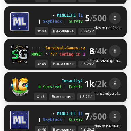
5
/
500
✦ 
MINELIFE
[1.8 - 26.2]
 ✦
|
Skyblock
|
Survival
|
Prison
|
Towns
play.minelife.dk
48
Выживание
1.8-26.2
8
/
4k
::::: 
Survival-Games.cz 
::::: 
[
1.8
-
26.2
]
NOVE! 
➲ 
??? 
Coming in 
10h 17m
play.survival-gam…
48
Выживание
1.8-26.2
1k
/
2k
             InsanityCraft 
|| 
1.8 - 26.1
   ☻ 
Survival 
| 
Factions 
| 
Skyblock 
| 
Free
join.insanitycraf…
48
Выживание
1.8-26.1
7
/
500
✦ 
MINELIFE
[1.8 - 26.2]
 ✦
|
Skyblock
|
Survival
|
Prison
|
Towns
play.minelife.eu
48
Выживание
1.8-26.2