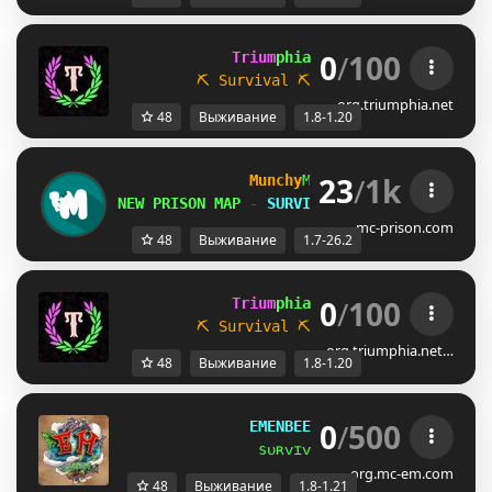
0
/
100
             Trium
phia 
[1.8 / 1.20.x]
⛏ Survival
⛏           
☁ Parkour
org.triumphia.net
48
Выживание
1.8-1.20
23
/
1k
Munchy
MC
-
[
1.7-26.2
]
NEW PRISON MAP
-
SURVIVAL S6 AUG 8th
mc-prison.com
48
Выживание
1.7-26.2
0
/
100
             Trium
phia 
[1.8 / 1.20.x]
⛏ Survival
⛏           
☁ Parkour
org.triumphia.net…
48
Выживание
1.8-1.20
0
/
500
EMENBEE REALMS
[
1.8 ➠ 1.21
]
sᴜʀᴠɪᴠᴀʟ ʜᴀs ʙᴇᴇɴ ʀᴇʟᴇᴀsᴇᴅ
org.mc-em.com
48
Выживание
1.8-1.21