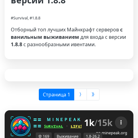
версии 1.8.8
#Survival, #1.8.8
Отборный топ лучших Майнкрафт серверов
с
ванильным выживанием
для входа с версии
1.8.8
с разнообразными ивентами.
(выбрана)
Страница 1
1k
/
15k
〓〓  
ＭＩＮＥＰＥＡＫ 
¤ 
1.8 - 26.2 
¤ 
^^LJINI
〓〓 
ꜱᴜʀᴠɪᴠᴀʟ
 ⋆ 
ʟɪғᴇꜱᴛᴇᴀʟ
 ⋆ 
ʙᴇᴅᴡᴀʀꜱ
 ⋆ 
ᴅᴜᴇʟꜱ
go.minepeak.org
169
Выживание
1.8-26.2