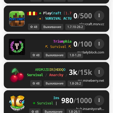
0
/
500
▆
▇
▆
▇
▆
☘ 
Play
Craft 
[
1.7.10-26.2
] 
☘ 
▆
▇
▆
▇
▆
[
✚
] 
SURVIVAL ACTUALIZADO A LA 26.2 
[
✚
playcraft.msrv.cc
48
Выживание
1.7.10-26.2
0
/
100
             Trium
phia 
[1.8 / 1.20.x]
⛏ Survival
⛏           
☁ Parkour
mcdailyblock.com
48
Выживание
1.8-1.20
3k
/
15k
]BEAOT_
HIUFIW[
C
ＭＩＮＥ
ＢＥＲＲＹ 
⋆ 
1.8
Survival 
/ 
Anarchy 
/ 
BedWars 
/ 
SkyWars 
/ 
K
mc.mineberry.net
48
Выживание
1.8-26.2
980
/
1000
             InsanityCraft 
|| 
1.8 - 26.1
   ☻ 
Survival 
| 
Factions 
| 
Skyblock 
| 
Free
hub.insanitycraft…
48
Выживание
1.8-26.1