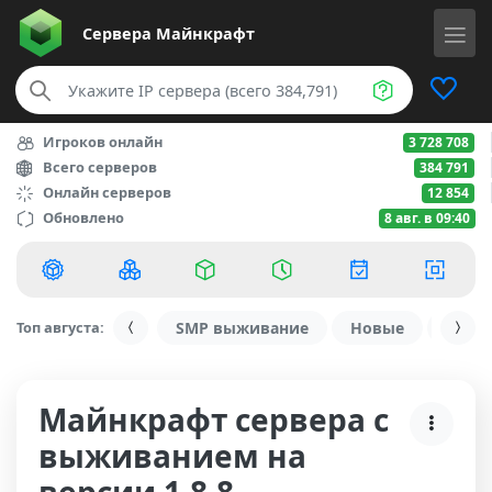
Сервера
Майнкрафт
Игроков онлайн
3 728 708
Всего серверов
384 791
Онлайн серверов
12 854
Обновлено
8 авг. в 09:40
Топ августа:
SMP выживание
Новые
С ду
Майнкрафт сервера с
выживанием на