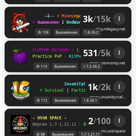
3k
/
15k
-]
--
 ⚡ 
Mine
Legacy
⚡
(1.8-26.2+)
--
[-
❤
В
ы
ж
и
в
а
н
и
е
V
B
e
d
W
a
r
s
T
А
н
а
р
х
и
я
A
С
к
а
й
б
л
о
к
play.mlegacy.net
159
Выживание
1.8-26.2
531
/
5k
PLUMSMP NETWORK
•
1.7.2 ➜ 26.2
•
Practice PvP
•
KitPvP
•
Lifesteal
•
Surviv
menu.plumsmp.net
113
Выживание
1.7.2-26.2
1k
/
2k
             InsanityCraft 
|| 
1.8 - 26.1
   ☻ 
Survival 
| 
Factions 
| 
Skyblock 
| 
Free
menu.insanitycraf…
112
Выживание
1.8-26.1
2
/
100
✦ 
USSR SPACE 
✦
Версия 1.7-1.21.11 
| 
Выживание 
| 
Приваты 
|
mc.ussr.space
98
Выживание
1.7-1.21.11