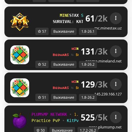
61
/
2k
MINE
STAX 
Serveri 
[1.8-26.1]
SURVIVAL
: 
KATTA YANGILANISH!
mc.minestax.uz
57
Выживание
1.8-26.1
131
/
3k
ᴍɪ
ɴᴇ
ʟᴀ
ɴᴅ 
ɴᴇᴛᴡᴏʀᴋ 
☀ 
1.8 - 
ʙᴇᴅᴡᴀʀꜱ 
⇆ 
ꜱᴜʀᴠɪᴠᴀʟ ꜱᴍᴘ 
⇆ 
ꜱᴋʏʙʟᴏᴄᴋ 
promo.mineland.net
52
Выживание
1.8-26.2
129
/
3k
ᴍɪ
ɴᴇ
ʟᴀ
ɴᴅ 
ɴᴇᴛᴡᴏʀᴋ 
☀ 
1.8 - 
ʙᴇᴅᴡᴀʀꜱ 
⇆ 
ꜱᴜʀᴠɪᴠᴀʟ ꜱᴍᴘ 
⇆ 
ꜱᴋʏʙʟᴏᴄᴋ 
145.239.166.127
51
Выживание
1.8-26.2
525
/
5k
PLUMSMP NETWORK
•
1.7.2 ➜ 26.2
•
Practice PvP
•
KitPvP
•
Lifesteal
•
Surviv
gens.plumsmp.net
50
Выживание
1.7.2-26.2