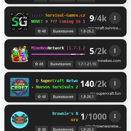
9
/
4k
::::: 
Survival-Games.cz 
::::: 
[
1.8
-
26.2
]
NOVE! 
➲ 
??? 
Coming in 
10h 13m
minecraft.surviva…
48
Выживание
1.8-26.2
5
/
2k
MineKeo
Network 
[1.7-1.21.10]   
TOWNY  
GENS
━
━
━
━
━
━
━
━
━
━
━
━
━
━
━
━
━
━
━
━
━
━
━
━
SKYBLOCK  
SURVI
minekeo.com
48
Выживание
1.7-1.21.10
140
/
2k
G
Super
Craft
Network
[1.8-26.1]
❤
Z
✦
Nuevos Survivals 26.1
·
discord.supercra
mc.supercraft.fun
48
Выживание
1.8-26.1
1
/
1000
B
r
o
w
n
i
e
'
s
N
e
t
w
o
r
k
[1.8 - 26.2]
S
u
r
v
i
v
a
l
M
i
x
Season 1
play.browniesnetw…
48
Выживание
1.8-26.2