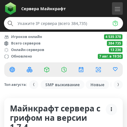
Сервера
Майнкрафт
Игроков онлайн
4 535 378
Всего серверов
384 735
Онлайн серверов
13 236
Обновлено
7 авг. в 19:50
Топ августа:
SMP выживание
Новые
С ду
Майнкрафт сервера с
грифом на версии