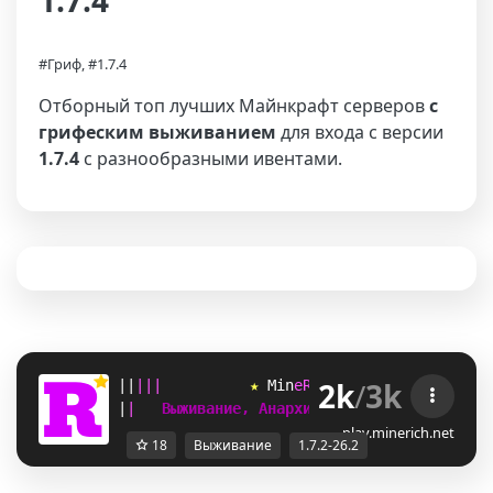
1.7.4
#Гриф, #1.7.4
Отборный топ лучших Майнкрафт серверов
с
грифеским выживанием
для входа с версии
1.7.4
с разнообразными ивентами.
2k
/
3k
|
|
|
|
|
★ 
M
i
n
e
R
i
c
h
 ★ 
[
1.7.2-26.2
]  
|
|
Выживание, Анархия, SkyBlock, Гриф   
play.minerich.net
18
Выживание
1.7.2-26.2