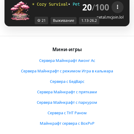
20
/
100
☀
C
o
z
y
S
u
r
v
i
v
a
l
•
P
e
t
a
l
M
c
•
1
.
1
3
-
2
6
.
2
❀
 F
r
i
e
n
petal.mcjoin.lol
21
Выживание
1.13-26.2
Мини-игры
Сервера Майнкрафт Амонг Ас
Сервера Майнкрафт с режимом Игра в кальмара
Сервера с БедВарс
Сервера Майнкрафт с прятками
Сервера Майнкрафт с паркуром
Сервера с ТНТ Раном
Майнкрафт сервера с BoxPvP