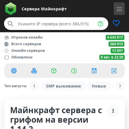
Сервера
Майнкрафт
Игроков онлайн
4 642 817
Всего серверов
384 915
Онлайн серверов
12 691
Обновлено
8 авг. в 22:20
Топ августа:
SMP выживание
Новые
С ду
Майнкрафт сервера с
грифом на версии