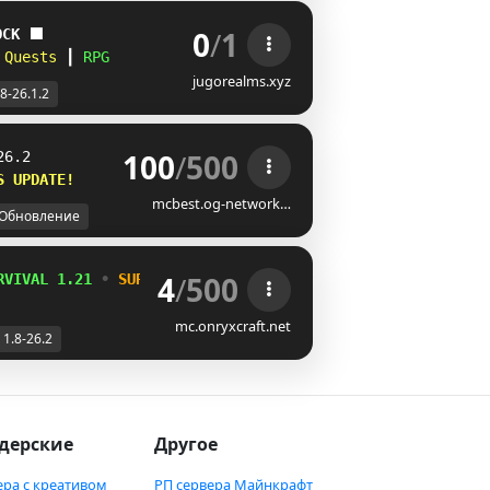
0
/
1
OCK
 ⬛
 
Quests
 ┃ 
RPG
jugorealms.xyz
.8-26.1.2
100
/
500
26.2
S UPDATE!    
mcbest.og-network…
Обновление
4
/
500
RVIVAL 1.21 
• 
SURVIVAL RPG 
• 
PracticePVP 
• 
MINIJUEGOS
mc.onryxcraft.net
1.8-26.2
дерские
Другое
ера с креативом
РП сервера Майнкрафт