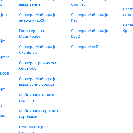
ми
выживание
Сталкер
Серв
фт с
Сервера Майнкрафт
Сервера Майнкрафт
стро
анархия (2b2t)
Раст
Серв
Гриф сервера
Сервера Майнкрафт
Speed
Майнкрафт
DayZ
афт
Сервера Майнкрафт
Сервера MineZ
СкайБлок
фт со
Сервера с режимом
OneBlock
арс в
Сервера Майнкрафт
выживание бомжа
афт
Майнкрафт хардкор
сервера
rs
Майнкрафт сервера с
фом
городами
СМП Майнкрафт
сервера