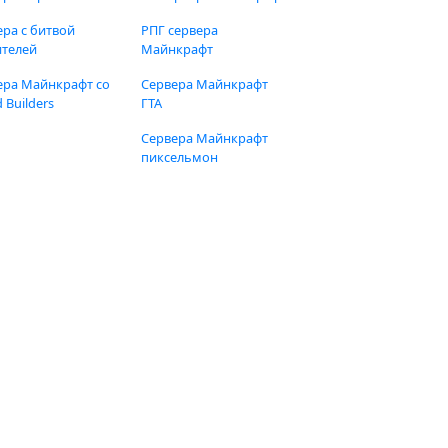
ера с битвой
РПГ сервера
ителей
Майнкрафт
ера Майнкрафт со
Сервера Майнкрафт
 Builders
ГТА
Сервера Майнкрафт
пиксельмон