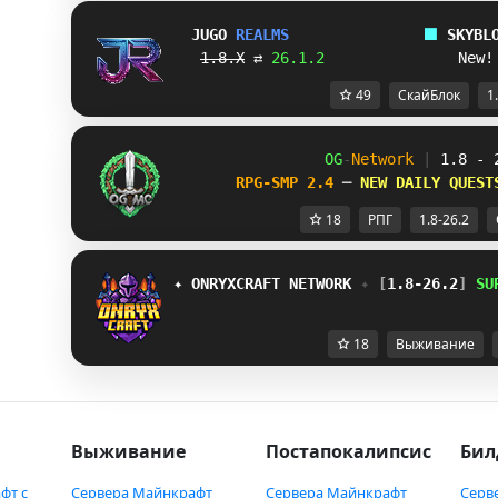
JUGO
REALMS
⬛ 
SKYBL
1.8.X
 ⇄ 
26.1.2
               New!
49
СкайБлок
1
OG
-
Network 
| 
1.8 - 
RPG-SMP 2.4 
─ 
NEW DAILY QUEST
18
РПГ
1.8-26.2
✦ 
ONRYXCRAFT 
NETWORK 
✦ 
[
1.8-26.2
] 
SU
18
Выживание
Выживание
Постапокалипсис
Бил
фт с
Сервера Майнкрафт
Сервера Майнкрафт
Серв