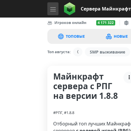
Сервера
Майнкрафт
Игроков онлайн
4 171 322
ТОПОВЫЕ
НОВЫЕ
Топ августа:
SMP выживание
Майнкрафт
сервера с РПГ
на версии 1.8.8
#РПГ, #1.8.8
Отборный топ лучших Майнкраф
серверов
с ролевой игрой (RPG)