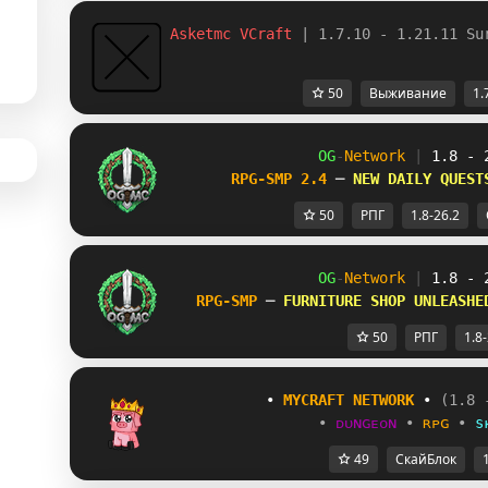
Asketmc VCraft 
| 1.7.10 - 1.21.11 Su
50
Выживание
1.
OG
-
Network 
| 
1.8 - 
RPG-SMP 2.4 
─ 
NEW DAILY QUEST
50
РПГ
1.8-26.2
OG
-
Network 
| 
1.8 - 
RPG-SMP 
─ 
FURNITURE SHOP UNLEASHE
50
РПГ
1.8
           • 
MYCRAFT NETWORK
 • 
(1.8 
•
ᴅᴜɴɢᴇᴏɴ
•
ʀᴘɢ
•
s
49
СкайБлок