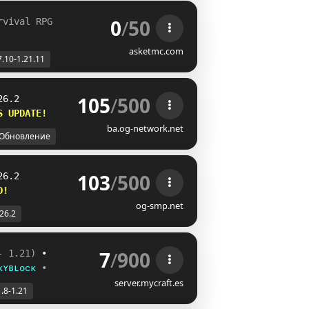
0
/
50
rvival RPG
asketmc.com
7.10-1.21.11
105
/
500
26.2
S UPDATE!    
ba.og-network.net
Обновление
103
/
500
26.2
D!         
og-smp.net
-26.2
7
/
900
- 1.21)
 •
ᴋʏʙʟᴏᴄᴋ
•
server.mycraft.es
1.8-1.21