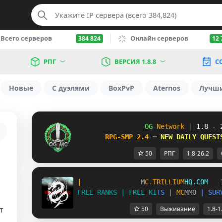
Всего серверов
Онлайн серверов
384 824
12 
РПГ
ВЕРСИЯ 1.8.8
С
Новые
С дуэлями
BoxPvP
Aternos
Лучш
OG
-
Network 
| 
1.8 - 
RPG-SMP 2.4 
─ 
NEW DAILY QUEST
50
РПГ
1.8-26.2
|               
M
C
.
T
R
I
L
L
I
U
M
H
Q
.
C
O
M   
F
R
E
E
R
A
N
K
S
|
F
R
E
E
K
I
T
S
|
M
C
M
M
O
|
S
U
R
т
50
Выживание
1.8-1