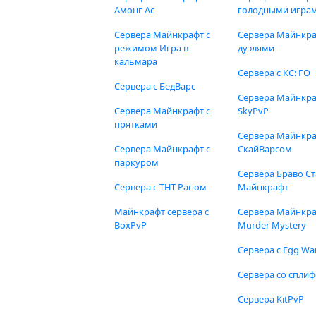
Амонг Ас
голодными игра
Сервера Майнкрафт с
Сервера Майнкра
режимом Игра в
дуэлями
кальмара
Сервера с КС: ГО
Сервера с БедВарс
Сервера Майнкр
Сервера Майнкрафт с
SkyPvP
прятками
Сервера Майнкра
Сервера Майнкрафт с
СкайВарсом
паркуром
Сервера Браво Ст
Сервера с ТНТ Раном
Майнкрафт
Майнкрафт сервера с
Сервера Майнкр
BoxPvP
Murder Mystery
Сервера с Egg Wa
Сервера со спли
Сервера KitPvP