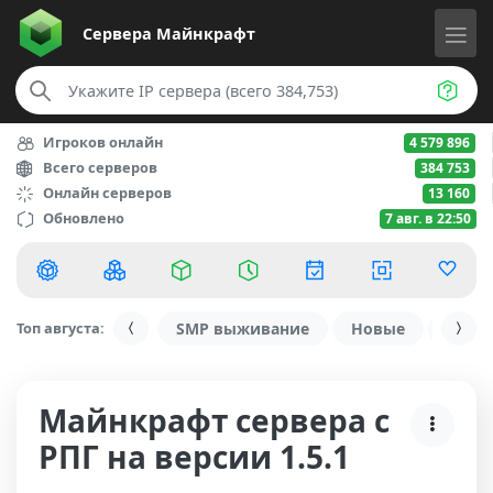
Сервера
Майнкрафт
Игроков онлайн
4 579 896
Всего серверов
384 753
Онлайн серверов
13 160
Обновлено
7 авг. в 22:50
Топ августа:
SMP выживание
Новые
С ду
Майнкрафт сервера с
РПГ на версии 1.5.1