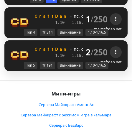
1
/
250
ＣｒａｆｔＤａｎ 
» 
mc.craftdan.net
//  
Выж
1.10 - 1.16.5         
//     
RPG
mc.craftdan.net
Топ 4
314
Выживание
1.10-1.16.5
2
/
250
ＣｒａｆｔＤａｎ 
» 
mc.craftdan.net
//  
Выж
1.10 - 1.16.5         
//     
RPG
craftdan.net
Топ 5
191
Выживание
1.10-1.16.5
Мини-игры
Сервера Майнкрафт Амонг Ас
Сервера Майнкрафт с режимом Игра в кальмара
Сервера с БедВарс