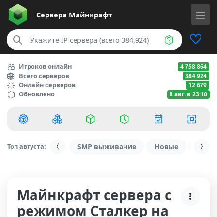
Сервера
Майнкрафт
Игроков онлайн
4 758 864
Всего серверов
384 924
Онлайн серверов
12 679
Обновлено
8 авг. в 23:10
Топ августа:
SMP выживание
Новые
С ду
Майнкрафт сервера с
режимом Сталкер на