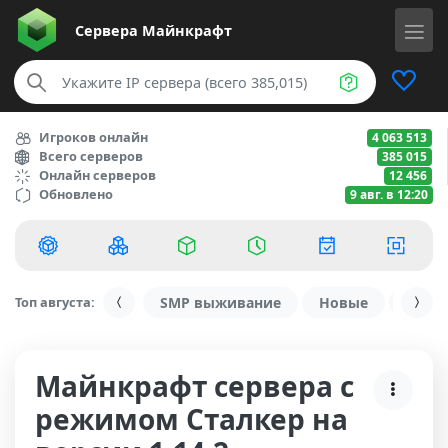
Сервера
Майнкрафт
Игроков онлайн
4 063 513
Всего серверов
385 015
Онлайн серверов
12 456
Обновлено
9 авг. в 12:20
Топ августа:
SMP выживание
Новые
С ду
Майнкрафт сервера с
режимом Сталкер на