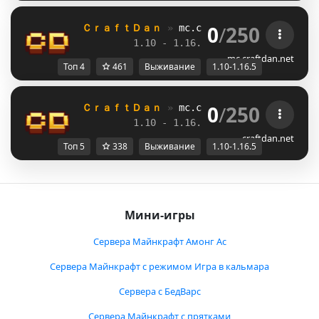
0
/
250
ＣｒａｆｔＤａｎ 
» 
mc.craftdan.net
//  
Выж
1.10 - 1.16.5         
//     
RPG
mc.craftdan.net
Топ 4
461
Выживание
1.10-1.16.5
0
/
250
ＣｒａｆｔＤａｎ 
» 
mc.craftdan.net
//  
Выж
1.10 - 1.16.5         
//     
RPG
craftdan.net
Топ 5
338
Выживание
1.10-1.16.5
Мини-игры
Сервера Майнкрафт Амонг Ас
Сервера Майнкрафт с режимом Игра в кальмара
Сервера с БедВарс
Сервера Майнкрафт с прятками