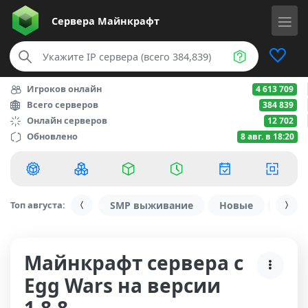
Сервера
Майнкрафт
Игроков онлайн
4 613 709
Всего серверов
384 839
Онлайн серверов
12 702
Обновлено
8 авг. в 18:20
Топ августа:
SMP выживание
Новые
С ду
Майнкрафт сервера с
Egg Wars на версии