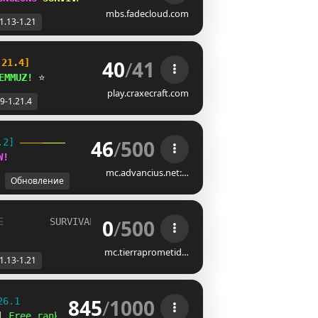
mbs.fadecloud.com
1.13-1.21
40
/
41
.21.4]
EMMUZ!
 ⭐
play.craxecraft.com
.9-1.21.4
46
/
500
.2] 
W
!
mc.advancius.net:…
Обновление
0
/
500
☰
SURVIVAL, SKYBLOCK
➡
VERSION
[1.13 - 1.21.X]
mc.tierraprometid…
1.13-1.21
845
/
1000
26.1
| 
Free ranks 
☻