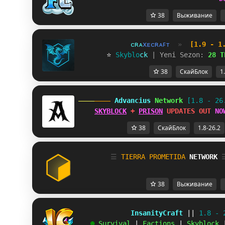
38
Выживание
ᴄ
ʀ
ᴀ
x
ᴇ
ᴄ
ʀ
ᴀ
ꜰ
ᴛ
»
[1.9 - 1
       ⭐ 
S
k
y
b
l
o
c
k
| Yeni Sezon:
28 T
38
СкайБлок
1
 Advancius 
Network 
[1.8 - 26
SKYBLOCK
 + 
PRISON
 UPDATES OUT 
NO
38
СкайБлок
1.8-26.2
☰
T
I
E
R
R
A
P
R
O
M
E
T
I
D
A
NETWORK
38
Выживание
             InsanityCraft 
|| 
1.8 - 
   ☻ 
Survival 
| 
Factions 
| 
Skyblock 