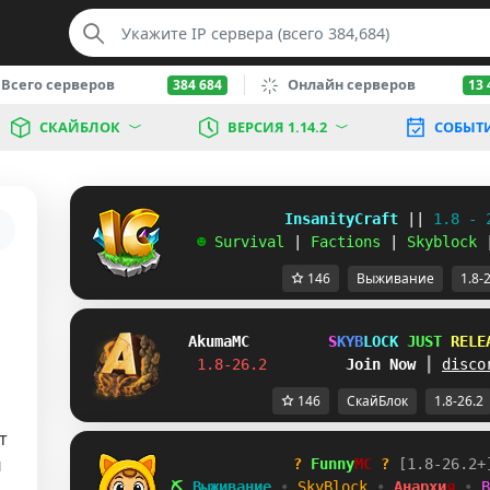
Всего серверов
Онлайн серверов
384 684
13 
СКАЙБЛОК
ВЕРСИЯ 1.14.2
СОБЫТ
             InsanityCraft 
|| 
1.8 - 
   ☻ 
Survival 
| 
Factions 
| 
Skyblock 
146
Выживание
1.8-
Akuma
MC
S
K
Y
B
L
O
C
K
J
U
S
T
R
E
L
E
1.8-26.2         
Join Now
┃ 
disco
146
СкайБлок
1.8-26.2
т
й
?
Funny
MC
?
[
1
.
8
-
2
6
.
2
+
⛏
В
ы
ж
и
в
а
н
и
е
•
S
k
y
B
l
o
c
k
•
А
н
а
р
х
и
я
•
B