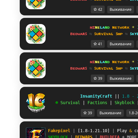
42
Выживание
ᴍɪ
ɴᴇ
ʟᴀ
ɴᴅ 
ɴᴇᴛᴡᴏʀᴋ 
☀ 
ʙᴇᴅᴡᴀʀꜱ 
⇆ 
ꜱᴜʀᴠɪᴠᴀʟ ꜱᴍᴘ 
⇆ 
ꜱᴋʏ
41
Выживание
ᴍɪ
ɴᴇ
ʟᴀ
ɴᴅ 
ɴᴇᴛᴡᴏʀᴋ 
☀ 
ʙᴇᴅᴡᴀʀꜱ 
⇆ 
ꜱᴜʀᴠɪᴠᴀʟ ꜱᴍᴘ 
⇆ 
ꜱᴋʏ
39
Выживание
             InsanityCraft 
|| 
1.8 - 
   ☻ 
Survival 
| 
Factions 
| 
Skyblock 
39
Выживание
1.8-2
Fakepixel 
| 
[1.8-1.21.10] 
| 
Play 
& 
c
SKYBLOCK 
| 
BEDWARS 
| 
BUILDFFA 
+ MORE