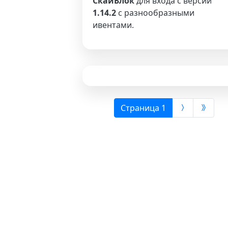
СкайБлок
для входа с версии
1.14.2
с разнообразными
ивентами.
(выбрана)
Страница 1