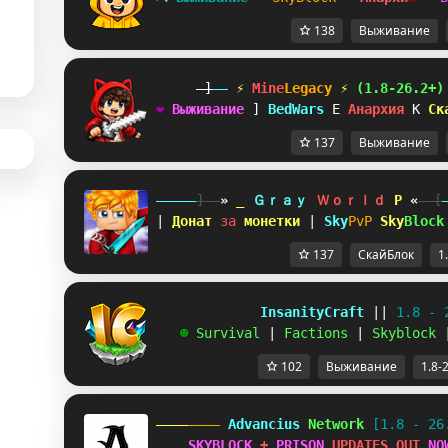
138
Выживание
-]
--
 ⚡ 
Mine
Legacy
⚡
(1.8-26.2+)
❤
В
ы
ж
и
в
а
н
и
е
A
B
e
d
W
a
r
s
J
А
н
а
р
х
и
я
F
С
к
137
Выживание
-----
]--
»
V
Ｇｒａｙ 
Ｗｏｒｌｄ 
G
«
--[
| 
Донат 
за 
монетки 
| 
Sky
PvP 
Sky
Block
137
СкайБлок
1
             InsanityCraft 
|| 
1.8 - 
   ☻ 
Survival 
| 
Factions 
| 
Skyblock 
102
Выживание
1.8-
 Advancius 
Network 
[1.8 - 26
SKYBLOCK
 + 
PRISON
 UPDATES OUT 
NO