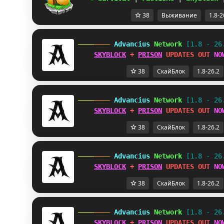
38
Выживание
1.8-2
 Advancius 
Network 
[1.8 - 26
SKYBLOCK
 + 
PRISON
 UPDATES OUT 
NO
38
СкайБлок
1.8-26.2
 Advancius 
Network 
[1.8 - 26
SKYBLOCK
 + 
PRISON
 UPDATES OUT 
NO
38
СкайБлок
1.8-26.2
 Advancius 
Network 
[1.8 - 26
SKYBLOCK
 + 
PRISON
 UPDATES OUT 
NO
38
СкайБлок
1.8-26.2
 Advancius 
Network 
[1.8 - 26
SKYBLOCK
 + 
PRISON
 UPDATES OUT 
NO