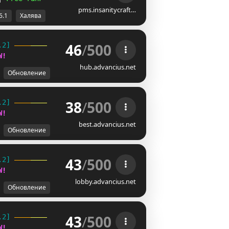
pms.insanitycraft…
6.1
Халява
46
/
500
.2] 
W
!
hub.advancius.net
Обновление
38
/
500
.2] 
W
!
best.advancius.net
Обновление
43
/
500
.2] 
W
!
lobby.advancius.net
Обновление
43
/
500
.2] 
W
!