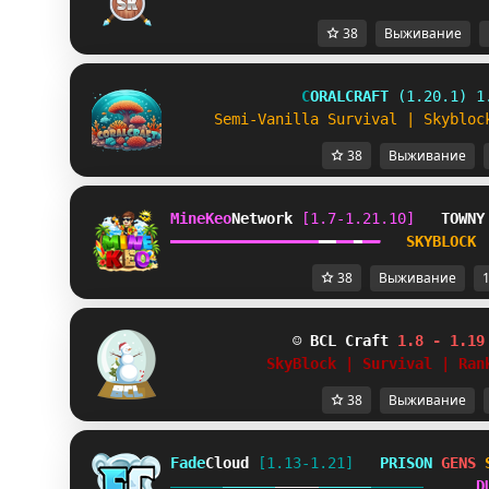
38
Выживание
C
O
R
A
L
C
R
A
F
T
(1.20.1) 1
S
e
m
i
-
V
a
n
i
l
l
a
S
u
r
v
i
v
a
l
|
S
k
y
b
l
o
c
38
Выживание
MineKeo
Network 
[1.7-1.21.10]   
TOWNY
━
━
━
━
━
━
━
━
━
━
━
━
━
━
━
━
━
━
━
━
━
━
━
━
SKYBLOCK 
38
Выживание
1
☺ 
BCL Craft
1.8 - 1.19
SkyBlock | Survival | Ran
38
Выживание
Fade
Cloud
[1.13-1.21]   
PRISON 
GENS 
D