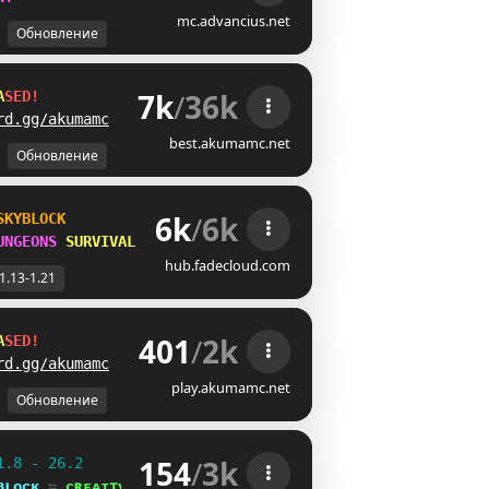
mc.advancius.net
Обновление
7k
/
36k
A
S
E
D
!
rd.gg/akumamc
best.akumamc.net
Обновление
6k
/
6k
SKYBLOCK
UNGEONS 
SURVIVAL
hub.fadecloud.com
1.13-1.21
401
/
2k
A
S
E
D
!
rd.gg/akumamc
play.akumamc.net
Обновление
154
/
3k
1.8 - 26.2
ʙʟᴏᴄᴋ 
⇆ 
ᴄʀᴇᴀᴛɪᴠᴇ⁺