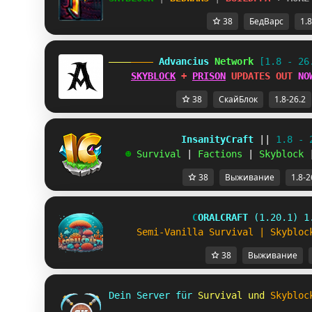
38
БедВарс
1.8
 Advancius 
Network 
[1.8 - 26
SKYBLOCK
 + 
PRISON
 UPDATES OUT 
NO
38
СкайБлок
1.8-26.2
             InsanityCraft 
|| 
1.8 - 
   ☻ 
Survival 
| 
Factions 
| 
Skyblock 
38
Выживание
1.8-2
C
O
R
A
L
C
R
A
F
T
(1.20.1) 1
S
e
m
i
-
V
a
n
i
l
l
a
S
u
r
v
i
v
a
l
|
S
k
y
b
l
o
c
38
Выживание
Dein Server für 
Survival und 
Skybloc