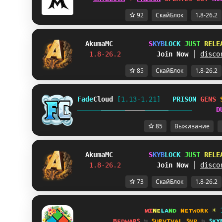
92
СкайБлок
1.8-26.2
Akuma
MC
S
K
Y
B
L
O
C
K
J
U
S
T
R
E
L
E
1.8-26.2         
Join Now
┃ 
disco
85
СкайБлок
1.8-26.2
Fade
Cloud
[1.13-1.21]   
PRISON 
GENS 
D
85
Выживание
Akuma
MC
S
K
Y
B
L
O
C
K
J
U
S
T
R
E
L
E
1.8-26.2         
Join Now
┃ 
disco
73
СкайБлок
1.8-26.2
ᴍɪ
ɴᴇ
ʟᴀ
ɴᴅ 
ɴᴇᴛᴡᴏʀᴋ 
☀ 
ʙᴇᴅᴡᴀʀꜱ 
⇆ 
ꜱᴜʀᴠɪᴠᴀʟ ꜱᴍᴘ 
⇆ 
ꜱᴋʏ