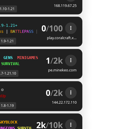
168.119.67.25
1.10-1.21
0
/
100
.9-1.21+ 
k
s
| 
B
A
T
T
L
E
P
A
S
S
 | 
C
U
S
T
O
M
W
O
R
L
D
play.coralcraft.x…
1.9-1.21
1
/
2k
  
GENS  
MINIGAMES  
SMP
 
SURVIVAL
pe.minekeo.com
.7-1.21.10
0
/
2k
☺
kUp
144.22.172.110
1.8-1.19
2k
/
10k
SKYBLOCK
UNGEONS 
SURVIVAL