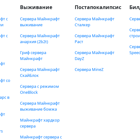
Выживание
Постапокалипсис
Бил
фт с
Сервера Майнкрафт
Сервера Майнкрафт
Серв
ми
выживание
Сталкер
Серв
фт с
Сервера Майнкрафт
Сервера Майнкрафт
стро
анархия (2b2t)
Раст
Серв
Гриф сервера
Сервера Майнкрафт
Speed
Майнкрафт
DayZ
афт
Сервера Майнкрафт
Сервера MineZ
СкайБлок
фт со
Сервера с режимом
OneBlock
арс в
Сервера Майнкрафт
выживание бомжа
афт
Майнкрафт хардкор
сервера
rs
Майнкрафт сервера с