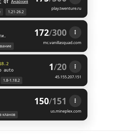
с
L
[
Анархия
BG
play.twenture.ru
е
1.21-26.2
172
/
300
т
и
.
mc.vanillasquad.com
вание
1
/
20
18.2
p auto
45.155.207.151
1.8-1.18.2
150
/
151
us.mineplex.com
а кланов