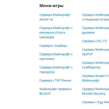
Мини-игры
Сервера Майнкрафт
Сервера Майнкра
Амонг Ас
голодными игра
Сервера Майнкрафт с
Сервера Майнкра
режимом Игра в
дуэлями
кальмара
Сервера с КС: ГО
Сервера с БедВарс
Сервера Майнкр
Сервера Майнкрафт с
SkyPvP
прятками
Сервера Майнкра
Сервера Майнкрафт с
СкайВарсом
паркуром
Сервера Браво Ст
Сервера с ТНТ Раном
Майнкрафт
Майнкрафт сервера с
Сервера Майнкр
BoxPvP
Murder Mystery
Сервера с Egg Wa