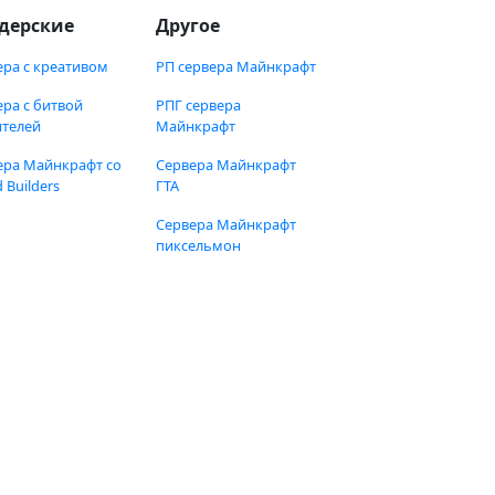
дерские
Другое
ера с креативом
РП сервера Майнкрафт
ера с битвой
РПГ сервера
ителей
Майнкрафт
ера Майнкрафт со
Сервера Майнкрафт
 Builders
ГТА
Сервера Майнкрафт
пиксельмон