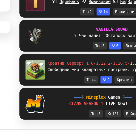
IF
ОдинБлок
\
R
Выживание
[
W
БедВар
Топ 2
14
Выживани
V
A
N
I
L
L
A
S
Q
U
A
D
? 
Ч
а
й
н
а
л
и
т
.
О
с
т
а
л
о
с
ь
з
а
й
Топ 3
6
Выжи
Креатив Сервер! 1.8-1.12.2-1.16.5-
1.
Свободный мир квадратных построек. /
Топ 4
2
Креатив
[
Mineplex
Games
]
CLANS SEASON 1 
LIVE NOW!
Топ 5
131
Войн