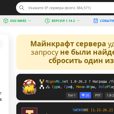
EGG WARS
ВЕРСИЯ 1.14.2
СОБЫТИ
Майнкрафт сервера
у
запросу
не были найд
сбросить один и
▚
▞ 
M
i
g
o
s
M
c
.
n
e
t 
1.8-26.2 
? 
Награды /f
▞
▚
⁂
С
у
р
в
, 
Г
р
и
ф
, 
М
и
н
и
-
И
г
р
ы
, 
R
o
l
e
P
l
a
т
Топ 1
20
РПГ
1.8-
s
T
W
E
N
T
U
R
E
[1.21-26.2]