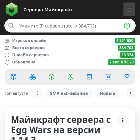
Сервера
Майнкрафт
Игроков онлайн
4 251 650
Всего серверов
384 703
Онлайн серверов
13 324
Обновлено
7 авг. в 15:20
Топ августа:
SMP выживание
Новые
С ду
Майнкрафт сервера с
Egg Wars на версии