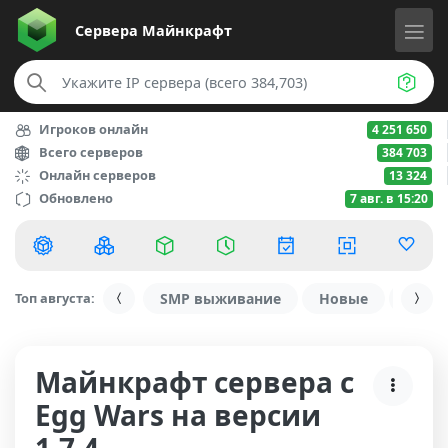
Сервера
Майнкрафт
Игроков онлайн
4 251 650
Всего серверов
384 703
Онлайн серверов
13 324
Обновлено
7 авг. в 15:20
Топ августа:
SMP выживание
Новые
С ду
Майнкрафт сервера с
Egg Wars на версии