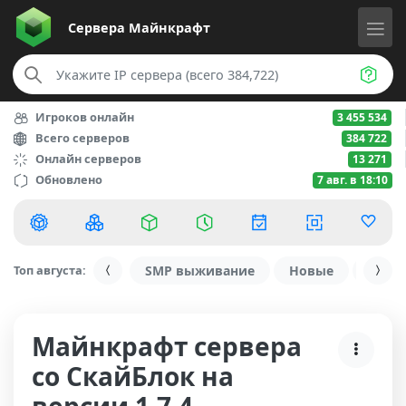
Сервера
Майнкрафт
Игроков онлайн
3 455 534
Всего серверов
384 722
Онлайн серверов
13 271
Обновлено
7 авг. в 18:10
Топ августа:
SMP выживание
Новые
С ду
Майнкрафт сервера
со СкайБлок на