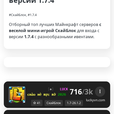
версии 1.7.4
#СкайБлок, #1.7.4
Отборный топ лучших Майнкрафт серверов
с
веселой мини-игрой СкайБлок
для входа с
версии
1.7.4
с разнообразными ивентами.
716
/
3k
[
✵
]   
LUCKYVN 
NETWORK  
[
]H
]  
1.7
ᴄʜàᴏ ʜè ʀựᴄ ʀỡ 
2026 
⋆ 
open 
ꜱᴋʏʙʟᴏᴄᴋ ᴇʀᴀ 
⋆ 
luckyvn.com
41
СкайБлок
1.7-26.1.2