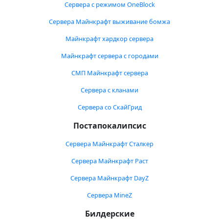
Сервера с режимом OneBlock
Сервера Майнкрафт выживание бомжа
Майнкрафт хардкор сервера
Майнкрафт сервера с городами
СМП Майнкрафт сервера
Сервера с кланами
Сервера со СкайГрид
Постапокалипсис
Сервера Майнкрафт Сталкер
Сервера Майнкрафт Раст
Сервера Майнкрафт DayZ
Сервера MineZ
Билдерские