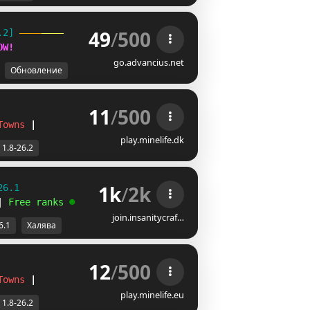
49
/
500
.2] 
OW
!
go.advancius.net
Обновление
11
/
500
Towns
|
play.minelife.dk
1.8-26.2
1k
/
2k
26.1
| 
Free ranks 
☻
join.insanitycraf…
6.1
Халява
12
/
500
Towns
|
play.minelife.eu
1.8-26.2