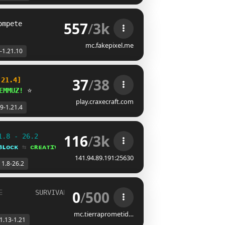
557
/
3k
ompete
mc.fakepixel.me
-1.21.10
37
/
38
.21.4]
EMMUZ!
 ⭐
play.craxecraft.com
.9-1.21.4
116
/
3k
1.8 - 26.2
ʙʟᴏᴄᴋ 
⇆ 
ᴄʀᴇᴀᴛɪᴠᴇ⁺
141.94.89.191:25630
1.8-26.2
0
/
500
☰
SURVIVAL, SKYBLOCK
➡
VERSION
[1.13 - 1.21.X]
mc.tierraprometid…
1.13-1.21