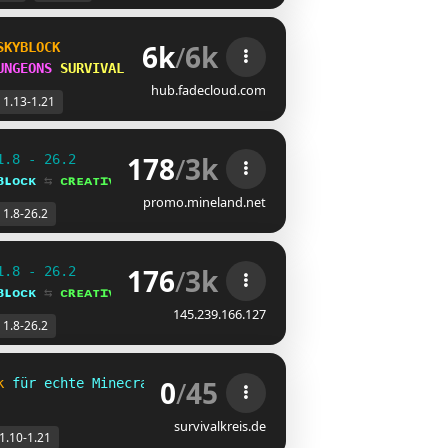
6k
/
6k
SKYBLOCK
UNGEONS 
SURVIVAL
hub.fadecloud.com
1.13-1.21
178
/
3k
1.8 - 26.2
ʙʟᴏᴄᴋ 
⇆ 
ᴄʀᴇᴀᴛɪᴠᴇ⁺
promo.mineland.net
1.8-26.2
176
/
3k
1.8 - 26.2
ʙʟᴏᴄᴋ 
⇆ 
ᴄʀᴇᴀᴛɪᴠᴇ⁺
145.239.166.127
1.8-26.2
0
/
45
k 
für echte Minecrafter für Version 1.10 - 1.21.x
survivalkreis.de
1.10-1.21