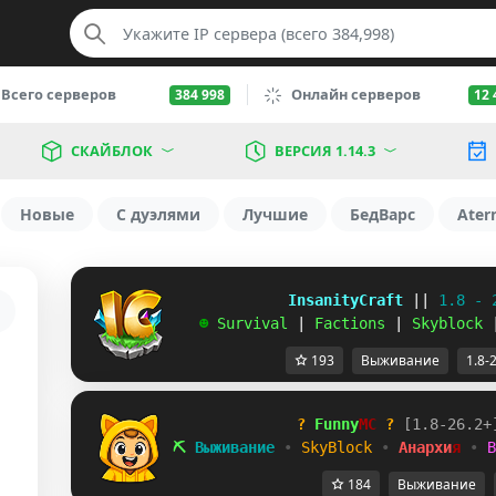
Всего серверов
Онлайн серверов
384 998
12 
СКАЙБЛОК
ВЕРСИЯ 1.14.3
Новые
С дуэлями
Лучшие
БедВарс
Ater
             InsanityCraft 
|| 
1.8 - 
   ☻ 
Survival 
| 
Factions 
| 
Skyblock 
193
Выживание
1.8-
?
Funny
MC
?
[
1
.
8
-
2
6
.
2
+
⛏
В
ы
ж
и
в
а
н
и
е
•
S
k
y
B
l
o
c
k
•
А
н
а
р
х
и
я
•
B
184
Выживание