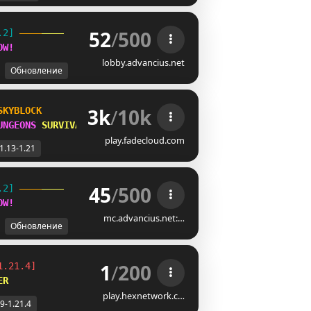
52
/
500
.2] 
OW
!
lobby.advancius.net
Обновление
3k
/
10k
SKYBLOCK
UNGEONS 
SURVIVAL
play.fadecloud.com
1.13-1.21
45
/
500
.2] 
OW
!
mc.advancius.net:…
Обновление
1
/
200
1.21.4]
ER
play.hexnetwork.c…
.9-1.21.4