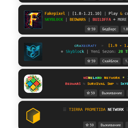
Fakepixel 
| 
[1.8-1.21.10] 
| 
Play 
& 
c
SKYBLOCK 
| 
BEDWARS 
| 
BUILDFFA 
+ MORE
59
БедВарс
1.8
ᴄ
ʀ
ᴀ
x
ᴇ
ᴄ
ʀ
ᴀ
ꜰ
ᴛ
»
[1.9 - 1
       ⭐ 
S
k
y
b
l
o
c
k
| Yeni Sezon:
28 T
59
СкайБлок
1
ᴍɪ
ɴᴇ
ʟᴀ
ɴᴅ 
ɴᴇᴛᴡᴏʀᴋ 
☀ 
ʙᴇᴅᴡᴀʀꜱ 
⇆ 
ꜱᴜʀᴠɪᴠᴀʟ ꜱᴍᴘ 
⇆ 
ꜱᴋʏ
59
Выживание
☰
T
I
E
R
R
A
P
R
O
M
E
T
I
D
A
NETWORK
59
Выживание