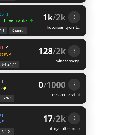
1k
/
2k
26.1
| 
Free ranks 
☻
hub.insanitycraft…
6.1
Халява
128
/
2k
11 
BB
stPvP
mineserwer.pl
.8-1.21.11
0
/
1000
.1]
top
mc.arenacraft.it
1.8-26.1
17
/
2k
2
1
]
N
E
!
futurycraft.com.br
1.8-1.21