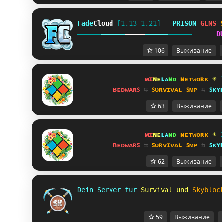
Fade
Cloud
[1.13-1.21]   
PRISON 
GENS 
D
106
Выживание
ᴍɪ
ɴᴇ
ʟᴀ
ɴᴅ 
ɴᴇᴛᴡᴏʀᴋ 
☀ 
ʙᴇᴅᴡᴀʀꜱ 
⇆ 
ꜱᴜʀᴠɪᴠᴀʟ ꜱᴍᴘ 
⇆ 
ꜱᴋʏ
63
Выживание
ᴍɪ
ɴᴇ
ʟᴀ
ɴᴅ 
ɴᴇᴛᴡᴏʀᴋ 
☀ 
ʙᴇᴅᴡᴀʀꜱ 
⇆ 
ꜱᴜʀᴠɪᴠᴀʟ ꜱᴍᴘ 
⇆ 
ꜱᴋʏ
62
Выживание
Dein Server für 
Survival und 
Skybloc
59
Выживание