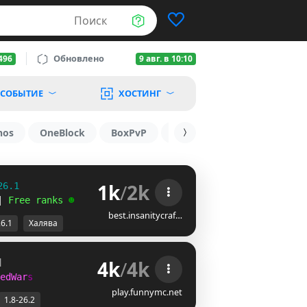
Поиск
Обновлено
496
9 авг. в 10:10
СОБЫТИЕ
ХОСТИНГ
nos
OneBlock
BoxPvP
1.19.3
1.16
1.8.2
1k
/
2k
26.1
| 
Free ranks 
☻
best.insanitycraf…
26.1
Халява
4k
/
4k
]
e
d
W
a
r
s
play.funnymc.net
1.8-26.2