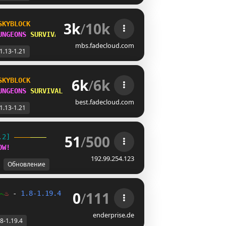
3k
/
10k
SKYBLOCK
UNGEONS 
SURVIVAL
mbs.fadecloud.com
1.13-1.21
6k
/
6k
SKYBLOCK
UNGEONS 
SURVIVAL
best.fadecloud.com
1.13-1.21
51
/
500
.2] 
OW
!
192.99.254.123
Обновление
0
/
111
෴
♨ 
- 
1.8-1.19.4 
- 
SkyBlock 
Urban 
NeueProjekte 
- 
ab 17 
enderprise.de
.8-1.19.4